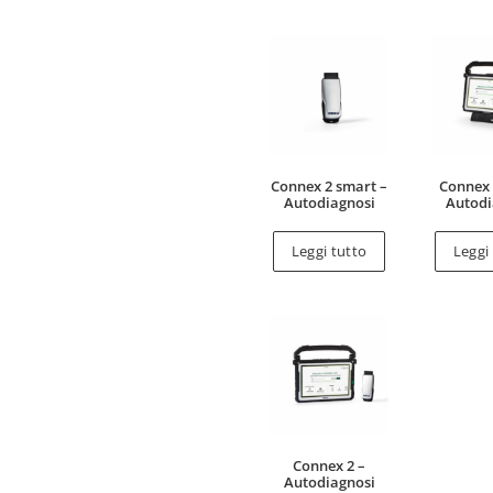
Connex 2 smart –
Connex 
Autodiagnosi
Autodi
Leggi tutto
Leggi
Connex 2 –
Autodiagnosi