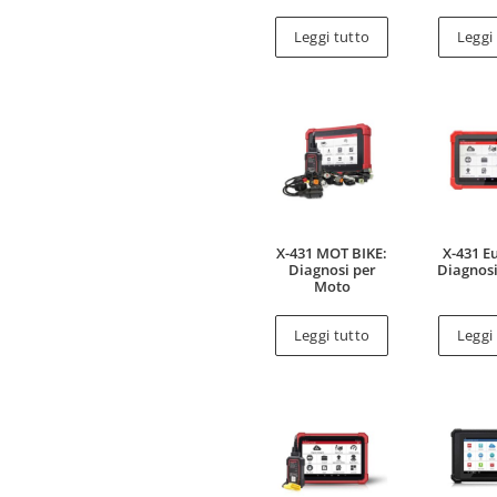
Leggi tutto
Leggi
X-431 MOT BIKE:
X-431 E
Diagnosi per
Diagnos
Moto
Leggi tutto
Leggi