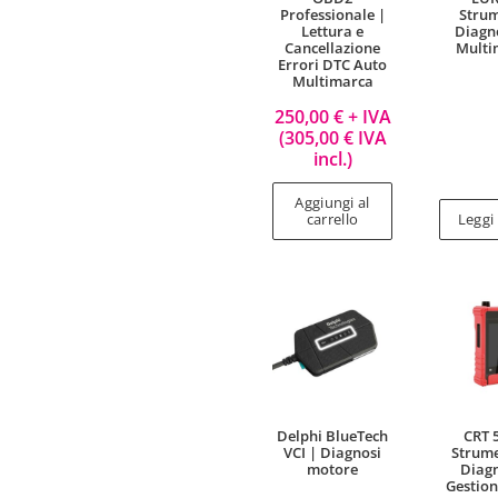
Professionale |
Stru
Lettura e
Diagn
Cancellazione
Multi
Errori DTC Auto
Multimarca
250,00
€
+ IVA
(
305,00
€
IVA
incl.)
Aggiungi al
carrello
Leggi
Delphi BlueTech
CRT 
VCI | Diagnosi
Strume
motore
Diagn
Gestio