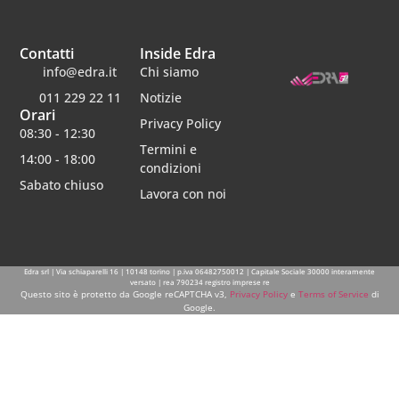
Contatti
Inside Edra
info@edra.it
Chi siamo
011 229 22 11
Notizie
Orari
Privacy Policy
08:30 - 12:30
Termini e
14:00 - 18:00
condizioni
Sabato chiuso
Lavora con noi
Edra srl | Via schiaparelli 16 | 10148 torino | p.iva 06482750012 | Capitale Sociale 30000 interamente
versato | rea 790234 registro imprese re
Questo sito è protetto da Google reCAPTCHA v3,
Privacy Policy
e
Terms of Service
di
Google.