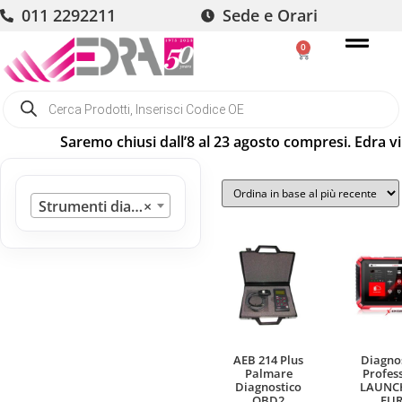
011 2292211
Sede e Orari
0
Saremo chiusi dall’8 al 23 agosto compresi. Edra vi 
Strumenti diagnosi
×
AEB 214 Plus
Diagno
Palmare
Profes
Diagnostico
LAUNCH
OBD2
EUR