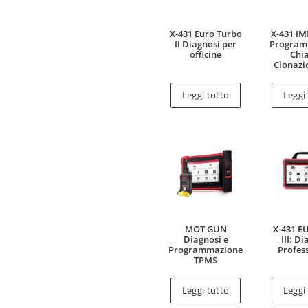
X-431 Euro Turbo
X-431 I
II Diagnosi per
Program
officine
Chia
Clonazi
Leggi tutto
Leggi
MOT GUN
X-431 E
Diagnosi e
III: D
Programmazione
Profes
TPMS
Leggi tutto
Leggi