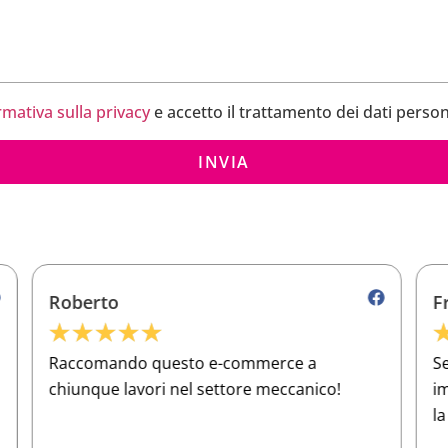
rmativa sulla privacy
e accetto il trattamento dei dati person
INVIA
Franco
★
★
★
★
★
Servizio eccellente e assistenza clienti
O
impeccabile. Tutto ciò di cui ho bisogno per
a
la mia officina lo trovo qui. 5 stelle meritate!
e
p