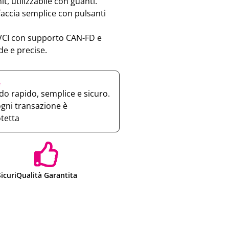
t, utilizzabile con guanti.
faccia semplice con pulsanti
CI con supporto CAN-FD e
de e precise.
e
o rapido, semplice e sicuro.
ogni transazione è
otetta
icuri
Qualità Garantita