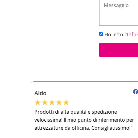
Ho letto l'
Info
Roberto
★
★
★
★
★
e
Raccomando questo e-commerce a
ento per
chiunque lavori nel settore meccanico!
issimo!"