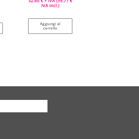
32,60
€
+ IVA (
39,77
€
IVA incl.)
Aggiungi al
carrello