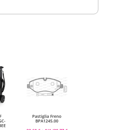
Sicuramente acquisterò ancora!
F
Pastiglia Freno
GC-
BPA1245.00
BEE