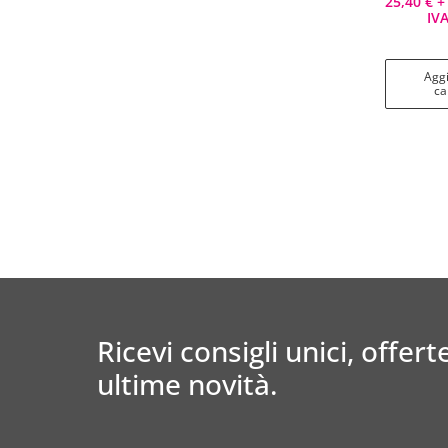
25,40
€
+ 
IVA
Acquista
Aggi
ca
Ricevi consigli unici, offerte
ultime novità.