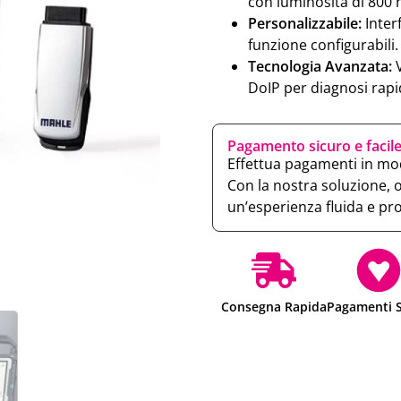
con luminosità di 800 ni
Personalizzabile:
Inter
funzione configurabili.
Tecnologia Avanzata:
V
DoIP per diagnosi rapi
Pagamento sicuro e facil
Effettua pagamenti in mod
Con la nostra soluzione, 
un’esperienza fluida e pr
Consegna Rapida
Pagamenti S