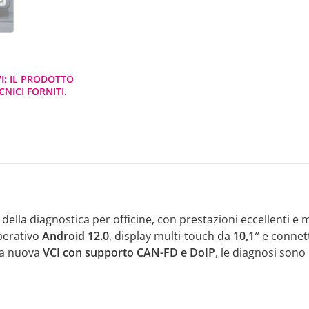
VI; IL PRODOTTO
NICI FORNITI.
ella diagnostica per officine, con prestazioni eccellenti e m
perativo
Android 12.0
, display multi-touch da
10,1″
e connett
lla nuova
VCI con supporto CAN-FD e DoIP
, le diagnosi sono