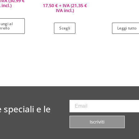
IVA (
30,99
€
 incl.)
17,50
€
+ IVA (
21,35
€
IVA incl.)
ungi al
rrello
Scegli
Leggi tutto
 speciali e le
Iscriviti