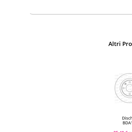
Altri Pr
Sparco
Vesti Sparco: stile, sicurezza
Disc
e comfort per ogni pilota.
BDA
Scopri l'eccellenza sulla pista