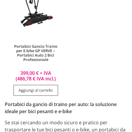
Portabici Gancio Traino
per E-bike GP VERVE –
Portabici Auto 2 Bici
Professionale
399,00
€
+ IVA
Valutato
(
486,78
€
IVA incl.)
5.00
su 5
Aggiungi al carrello
Portabici da gancio di traino per auto: la soluzione
ideale per bici pesanti e e-bike
Se stai cercando un modo sicuro e pratico per
trasportare le tue bici pesanti o e-bike, un portabici da