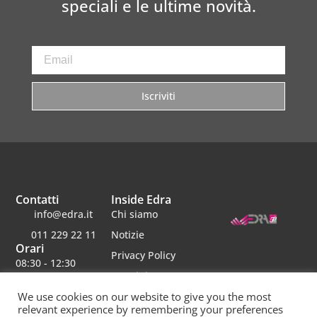
speciali e le ultime novità.
Iscriviti
Contatti
Inside Edra
info@edra.it
Chi siamo
011 229 22 11
Notizie
Orari
Privacy Policy
08:30 - 12:30
Termini e
14:00 - 18:00
condizioni
We use cookies on our website to give you the most
Sabato chiuso
relevant experience by remembering your preferences
Lavora con noi