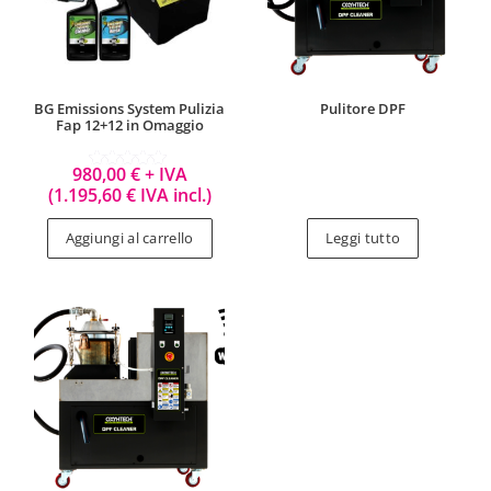
BG Emissions System Pulizia
Pulitore DPF
Fap 12+12 in Omaggio
980,00
€
+ IVA
Valutato
(
1.195,60
€
IVA incl.)
5.00
su 5
Aggiungi al carrello
Leggi tutto