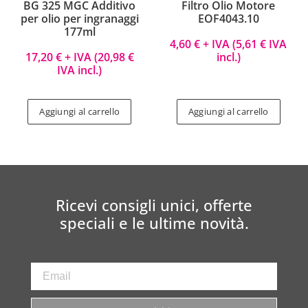
BG 325 MGC Additivo
Filtro Olio Motore
per olio per ingranaggi
EOF4043.10
177ml
4,60
€
+ IVA (
5,61
€
IVA
17,20
€
+ IVA (
20,98
€
incl.)
IVA incl.)
Aggiungi al carrello
Aggiungi al carrello
Ricevi consigli unici, offerte
speciali e le ultime novità.