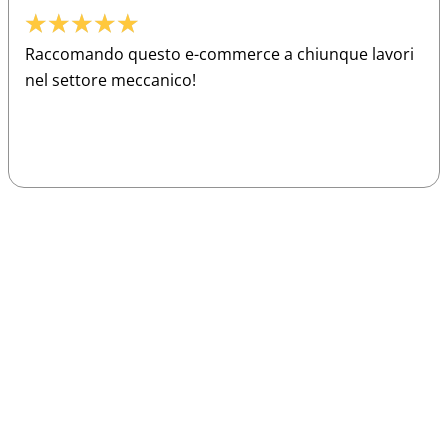
★
★
★
★
★
Raccomando questo e-commerce a chiunque lavori
nel settore meccanico!
Sparco
Vesti Sparco: stile, sicurezza e comfort
per ogni pilota. Scopri l'eccellenza sulla