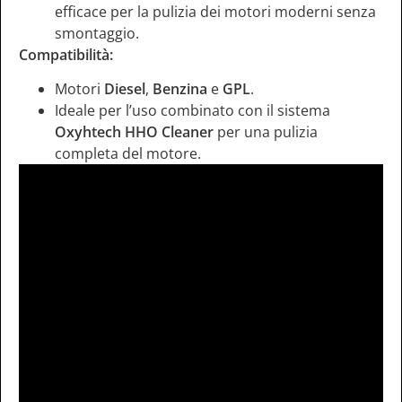
efficace per la pulizia dei motori moderni senza
smontaggio.
Compatibilità:
Motori
Diesel
,
Benzina
e
GPL
.
Ideale per l’uso combinato con il sistema
Oxyhtech HHO Cleaner
per una pulizia
completa del motore.