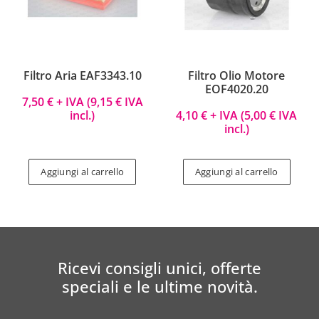
Filtro Aria EAF3343.10
Filtro Olio Motore
EOF4020.20
7,50
€
+ IVA (
9,15
€
IVA
incl.)
4,10
€
+ IVA (
5,00
€
IVA
incl.)
Aggiungi al carrello
Aggiungi al carrello
Ricevi consigli unici, offerte
speciali e le ultime novità.