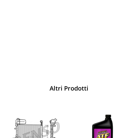
Vesti Sparco: stile, sicurezza e comfort
per ogni pilota. Scopri l'eccellenza sulla
pista
Acquista
Altri Prodotti