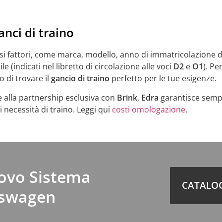
nci di traino
i fattori, come marca, modello, anno di immatricolazione de
(indicati nel libretto di circolazione alle voci
D2
e
O1
). Pe
o di trovare il
gancio di traino
perfetto per le tue esigenze.
e alla partnership esclusiva con
Brink
,
Edra
garantisce sem
necessità di traino. Leggi qui
costi omologazione
.
uovo Sistema
CATALOG
kswagen