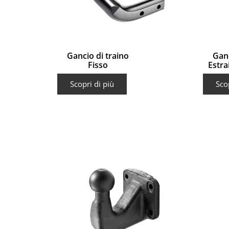
Gancio di traino
Ganc
Fisso
Estra
Scopri di più
Sco