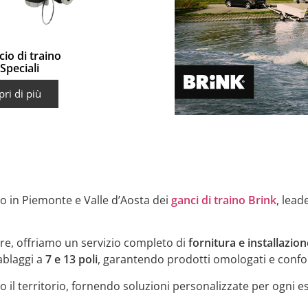
io di traino
Speciali
pri di più
ivo in Piemonte e Valle d’Aosta dei
ganci di traino
Brink
, lead
tore, offriamo un servizio completo di
fornitura e installazion
ablaggi a
7 e 13 poli
, garantendo prodotti omologati e confor
to il territorio, fornendo soluzioni personalizzate per ogni e