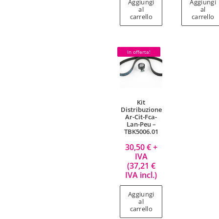
Aggiungi
Aggiungi
al
al
carrello
carrello
In offerta!
Kit
Distribuzione
Ar-Cit-Fca-
Lan-Peu –
TBK5006.01
30,50
€
+
IVA
(
37,21
€
IVA incl.)
Aggiungi
al
carrello