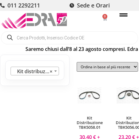
011 2292211
Sede e Orari
0
Saremo chiusi dall’8 al 23 agosto compresi. Edra 
Kit distribuzione
×
Kit
Kit
Distribuzione
Distribuzio
TBK5058.01
TBK5056.0
30,40
€
+
23,20
€