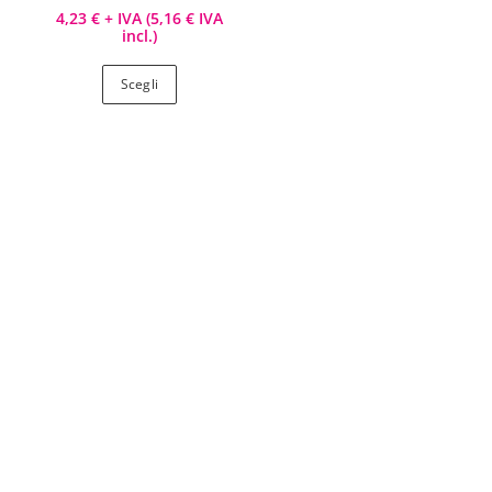
4,23
€
+ IVA (
5,16
€
IVA
incl.)
Scegli