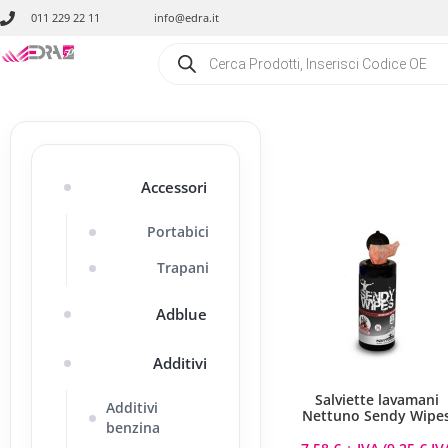
011 229 22 11
info@edra.it
Accessori
Portabici
Trapani
Adblue
Additivi
Salviette lavamani
Additivi
Nettuno Sendy Wipe
benzina