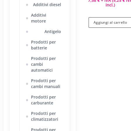
7,58
€
+ IVA (
9,25
€
IV
Additivi diesel
incl.)
Additivi
motore
Aggiungi al carrello
Antigelo
Prodotti per
batterie
Prodotti per
cambi
automatici
Prodotti per
cambi manuali
Prodotti per
carburante
Prodotti per
climatizzatori
Prodotti per