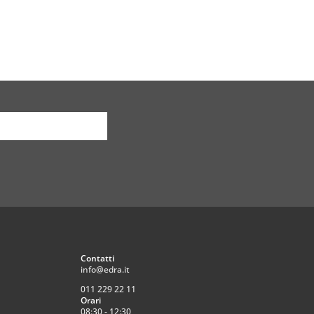
Contatti
info@edra.it
011 229 22 11
Orari
08:30 - 12:30