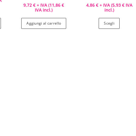
A
9,72
€
+ IVA (
11,86
€
4,86
€
+ IVA (
5,93
€
IVA
IVA incl.)
incl.)
Aggiungi al carrello
Scegli