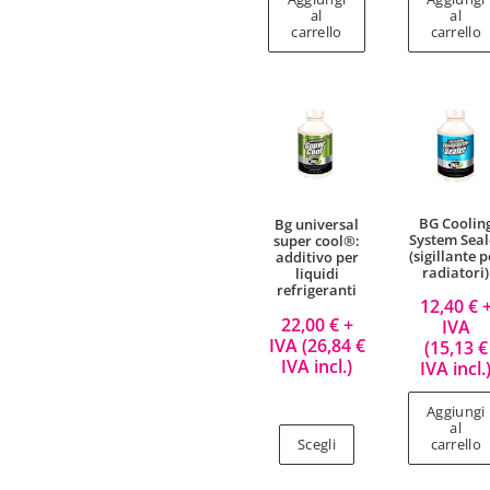
al
al
carrello
carrello
BG Coolin
Bg universal
System Seal
super cool®:
(sigillante p
additivo per
radiatori)
liquidi
refrigeranti
12,40
€
22,00
€
+
IVA
IVA (
26,84
€
(
15,13
€
IVA incl.)
IVA incl.
Aggiungi
al
Scegli
carrello