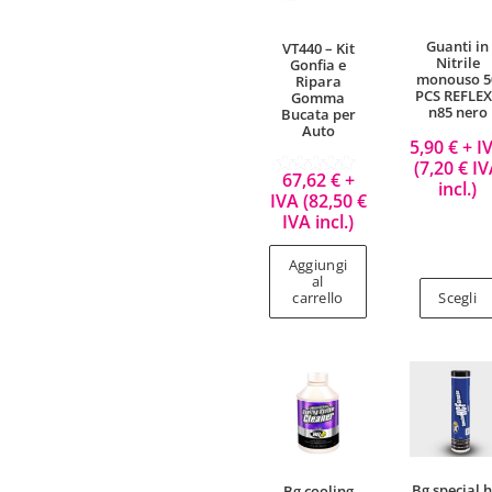
Guanti in
VT440 – Kit
Nitrile
Gonfia e
monouso 5
Ripara
PCS REFLE
Gomma
n85 nero
Bucata per
Auto
5,90
€
+ I
(
7,20
€
IV
67,62
€
+
incl.)
Valutato
IVA (
82,50
€
5.00
su 5
IVA incl.)
Aggiungi
al
carrello
Scegli
Bg special h
Bg cooling