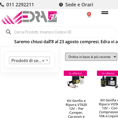
011 2292211
Sede e Orari
0
Saremo chiusi dall’8 al 23 agosto compresi. Edra vi augura 
Prodotti di servizio
×
In offerta!
In offerta!
Kit Gonfia 
Kit Gonfia e
Ripara VO5
Ripara VT620
12V – Con
12V – Per
Compresso
Camper,
10A e Liqui
Caravan e