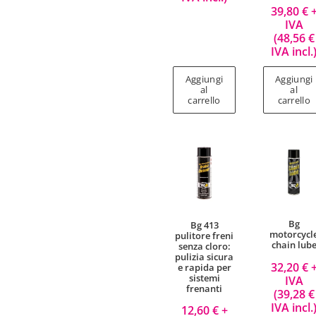
39,80
€
IVA
(
48,56
€
IVA incl.
Aggiungi
Aggiungi
al
al
carrello
carrello
Bg
Bg 413
motorcycl
pulitore freni
chain lub
senza cloro:
pulizia sicura
32,20
€
e rapida per
sistemi
IVA
frenanti
(
39,28
€
IVA incl.
12,60
€
+