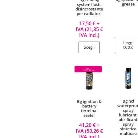
grease
system flush:
disincrostante
per radiatori
17,50
€
+
IVA (
21,35
€
IVA incl.)
Leggi
Scegli
tutto
In offerta!
Bg hcf
Bg ignition &
waterproo
battery
spray
terminal
lubricant:
sealer
lubrificant
spray
41,20
€
+
sintetico
IVA (
50,26
€
multiuso
IVA incl.)