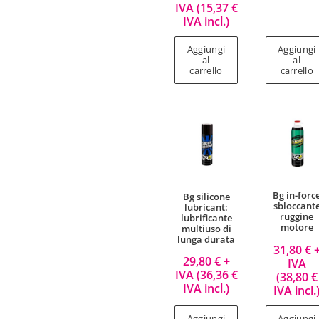
IVA (
15,37
€
IVA incl.)
Aggiungi
Aggiungi
al
al
carrello
carrello
Bg in-forc
Bg silicone
sbloccant
lubricant:
ruggine
lubrificante
motore
multiuso di
lunga durata
31,80
€
29,80
€
+
IVA
IVA (
36,36
€
(
38,80
€
IVA incl.)
IVA incl.
Aggiungi
Aggiungi