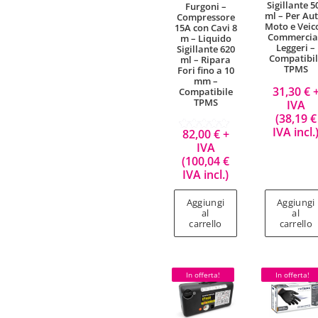
Sigillante 5
Furgoni –
ml – Per Aut
Compressore
Moto e Veico
15A con Cavi 8
Commercia
m – Liquido
Leggeri –
Sigillante 620
Compatibil
ml – Ripara
TPMS
Fori fino a 10
mm –
31,30
€
Compatibile
TPMS
IVA
(
38,19
€
IVA incl.
82,00
€
+
Valutato
IVA
5.00
su 5
(
100,04
€
IVA incl.)
Aggiungi
Aggiungi
al
al
carrello
carrello
In offerta!
In offerta!