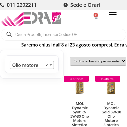
011 2292211
Sede e Orari
0
Saremo chiusi dall’8 al 23 agosto compresi. Edra v
Olio motore
×
In offerta!
In offerta!
MOL
MOL
Dynamic
Dynamic
Synt RN
Gold 5W-30
5W-30 Olio
Olio
Motore
Motore
Sintetico
Sintetico