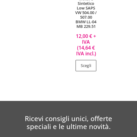
Sintetico
Low SAPS
VW 504.00 /
507.00
BMW LL-04
MB 229.51
12,00
€
+
IVA
(
14,64
€
IVA incl.)
Scegli
Ricevi consigli unici, offerte
speciali e le ultime novità.