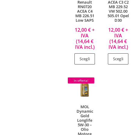
Renault
ACEA C3 C2
RN0720
MB 229.52
ACEA C4
VW 502.00
MB 226.51
505.01 Opel
Low SAPS
D30
12,00
€
+
12,00
€
+
IVA
IVA
(
14,64
€
(
14,64
€
IVA incl.)
IVA incl.)
Scegli
Scegli
In offerta!
MOL
Dynamic
Gold
Longlife
5W-30 –
Olio
Motore