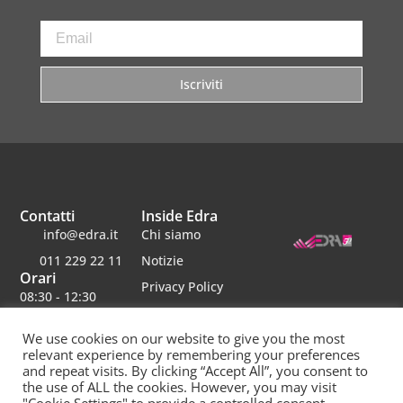
Iscriviti
Contatti
Inside Edra
info@edra.it
Chi siamo
011 229 22 11
Notizie
Orari
Privacy Policy
08:30 - 12:30
Termini e
14:00 - 18:00
condizioni
We use cookies on our website to give you the most
Sabato chiuso
relevant experience by remembering your preferences
Lavora con noi
and repeat visits. By clicking “Accept All”, you consent to
the use of ALL the cookies. However, you may visit