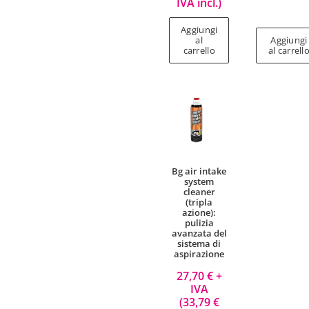
IVA incl.)
Aggiungi
al
Aggiungi
carrello
al carrell
Bg air intake
system
cleaner
(tripla
azione):
pulizia
avanzata del
sistema di
aspirazione
27,70
€
+
IVA
(
33,79
€