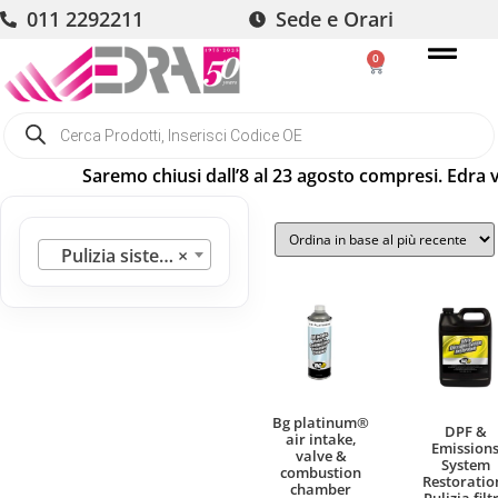
011 2292211
Sede e Orari
0
Saremo chiusi dall’8 al 23 agosto compresi. Edra vi
Pulizia sistemi
×
Bg platinum®
DPF &
air intake,
Emission
valve &
System
combustion
Restoratio
chamber