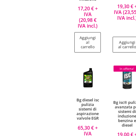
19,30
€
17,20
€
+
IVA (
23,5
IVA
IVA incl.
(
20,98
€
IVA incl.)
Aggiungi
al
Aggiungi
carrello
al carrell
In offerta!
Bg diesel isc
Bg isc® puli
pulizia
avanzata p
sistemi di
sistemi d
aspirazione
induzion
valvole EGR
benzina 
diesel
65,30
€
+
IVA
19,00
€