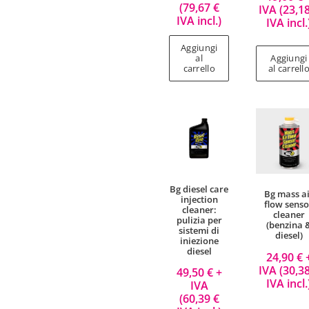
(
79,67
€
IVA (
23,1
IVA incl.)
IVA incl.
Aggiungi
al
Aggiungi
carrello
al carrell
Bg diesel care
Bg mass a
injection
flow senso
cleaner:
cleaner
pulizia per
(benzina 
sistemi di
diesel)
iniezione
diesel
24,90
€
IVA (
30,3
49,50
€
+
IVA incl.
IVA
(
60,39
€