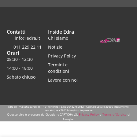
Contatti
Inside Edra
info@edra.it
Chi siamo
011 229 22 11
Notizie
Orari
Privacy Policy
08:30 - 12:30
Termini e
14:00 - 18:00
condizioni
Sabato chiuso
Lavora con noi
Edra srl | Via schiaparelli 16 | 10148 torino | p.iva 06482750012 | Capitale Sociale 30000 interamente
versato | rea 790234 registro imprese re
Questo sito è protetto da Google reCAPTCHA v3,
Privacy Policy
e
Terms of Service
di
Google.