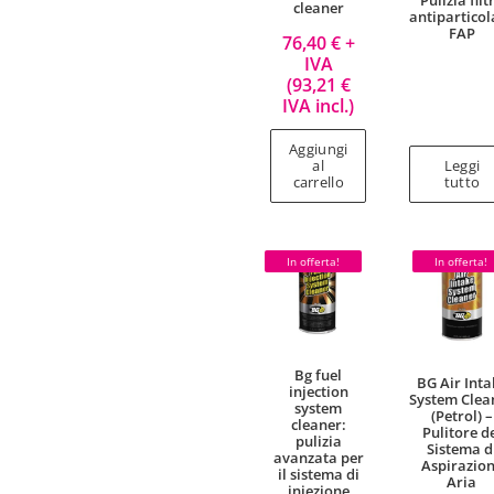
Pulizia filt
cleaner
antiparticol
FAP
76,40
€
+
IVA
(
93,21
€
IVA incl.)
Aggiungi
al
Leggi
carrello
tutto
In offerta!
In offerta!
Bg fuel
BG Air Inta
injection
System Clea
system
(Petrol) –
cleaner:
Pulitore d
pulizia
Sistema d
avanzata per
Aspirazio
il sistema di
Aria
iniezione