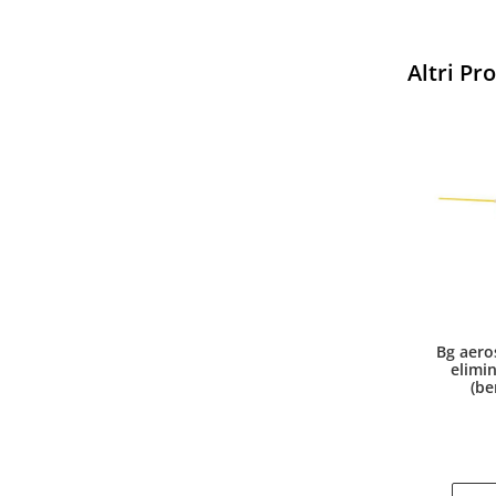
Altri Pr
Sparco
Vesti Sparco: stile, sicurezza
Bg aero
e comfort per ogni pilota.
elimi
Scopri l'eccellenza sulla pista
(be
Acquista