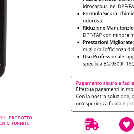
idrocarburi nel DPF/FA
Formula Sicura:
chimic
odorosa.
Riduzione Manutenzio
DPF/FAP con minore f
Prestazioni Migliorate:
migliora l’efficienza de
Uso Professionale:
app
specifica BG 9300F-16Q
Pagamento sicuro e facil
Effettua pagamenti in mod
Con la nostra soluzione, 
un’esperienza fluida e pr
VI; IL PRODOTTO
NICI FORNITI.