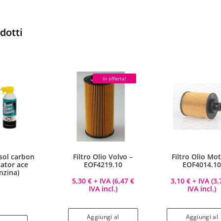
odotti
In offerta!
sol carbon
Filtro Olio Volvo –
Filtro Olio Mo
nator ace
EOF4219.10
EOF4014.1
nzina)
5,30
€
+ IVA (
6,47
€
3,10
€
+ IVA (
3
IVA incl.)
IVA incl.)
Aggiungi al
Aggiungi al