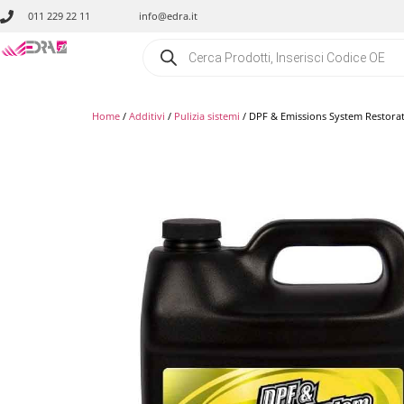
011 229 22 11
info@edra.it
Home
/
Additivi
/
Pulizia sistemi
/ DPF & Emissions System Restoratio