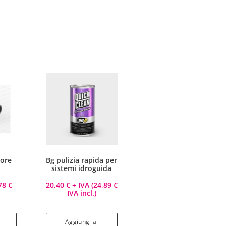
tore
Bg pulizia rapida per
0
sistemi idroguida
,78
€
20,40
€
+ IVA (
24,89
€
IVA incl.)
Aggiungi al