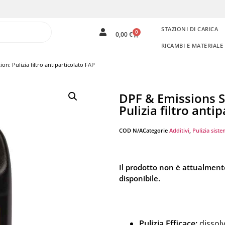
STAZIONI DI CARICA
0
0,00
€
RICAMBI E MATERIAL
n: Pulizia filtro antiparticolato FAP
DPF & Emissions S
Pulizia filtro anti
COD
N/A
Categorie
Additivi
,
Pulizia siste
Il prodotto non è attualment
disponibile.
Pulizia Efficace:
dissolv