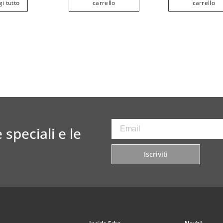
i tutto
carrello
carrello
 speciali e le
Iscriviti