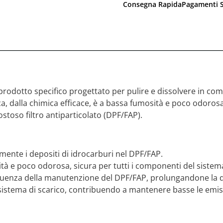
Consegna Rapida
Pagamenti S
rodotto specifico progettato per pulire e dissolvere in comp
, dalla chimica efficace, è a bassa fumosità e poco odorosa
stoso filtro antiparticolato (DPF/FAP).
mente i depositi di idrocarburi nel DPF/FAP.
à e poco odorosa, sicura per tutti i componenti del sistema
equenza della manutenzione del DPF/FAP, prolungandone la 
l sistema di scarico, contribuendo a mantenere basse le emis