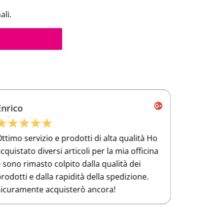
ali.
Enrico
Frances
★
★
★
★
★
★
★
★
ttimo servizio e prodotti di alta qualità Ho
Ho compra
cquistato diversi articoli per la mia officina
per lavor
 sono rimasto colpito dalla qualità dei
qualità si
rodotti e dalla rapidità della spedizione.
Sicuramente acquisterò ancora!