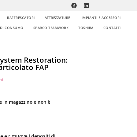
RAFFRESCATORI
ATTREZZATURE
IMPIANTI E ACCESSORI
E DI CONSUMO
SPARCO TEAMWORK
TOSHIBA
CONTATTI
ystem Restoration:
particolato FAP
mi
e in magazzino e non è
e e rimuove i depositi di