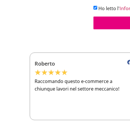
Ho letto l'
Info
Roberto
★
★
★
★
★
e
Raccomando questo e-commerce a
ento per
chiunque lavori nel settore meccanico!
issimo!"