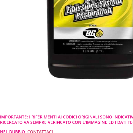
IMPORTANTE: I RIFERIMENTI AI CODICI ORIGINALI SONO INDICATI
RICERCATO VA SEMPRE VERIFICATO CON L’IMMAGINE ED I DATI TEC
NEL DUBBIO,
CONTATTACI
.