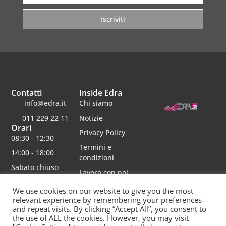
Iscriviti
Contatti
Inside Edra
info@edra.it
Chi siamo
011 229 22 11
Notizie
Orari
Privacy Policy
08:30 - 12:30
Termini e
14:00 - 18:00
condizioni
Sabato chiuso
Lavora con noi
We use cookies on our website to give you the most
relevant experience by remembering your preferences
and repeat visits. By clicking “Accept All”, you consent to
the use of ALL the cookies. However, you may visit
Edra srl | Via schiaparelli 16 | 10148 torino | p.iva 06482750012 | Capitale Sociale 30000 interamente
versato | rea 790234 registro imprese re