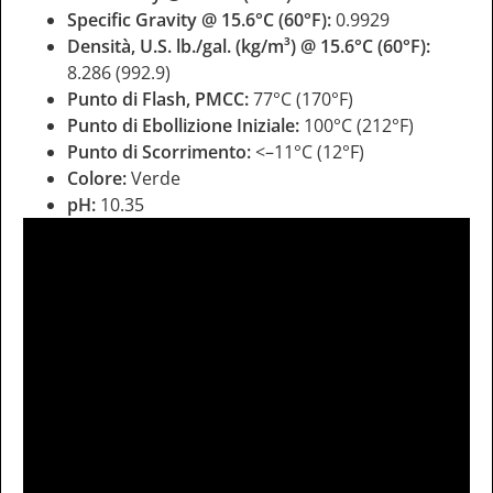
Specific Gravity @ 15.6°C (60°F):
0.9929
Densità, U.S. lb./gal. (kg/m³) @ 15.6°C (60°F):
8.286 (992.9)
Punto di Flash, PMCC:
77°C (170°F)
Punto di Ebollizione Iniziale:
100°C (212°F)
Punto di Scorrimento:
<–11°C (12°F)
Colore:
Verde
pH:
10.35