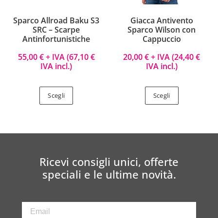
Sparco Allroad Baku S3
Giacca Antivento
SRC – Scarpe
Sparco Wilson con
Antinfortunistiche
Cappuccio
55,00
€
+ IVA (
67,10
€
20,00
€
+ IVA (
24,40
€
IVA incl.)
IVA incl.)
Scegli
Scegli
Ricevi consigli unici, offerte
speciali e le ultime novità.