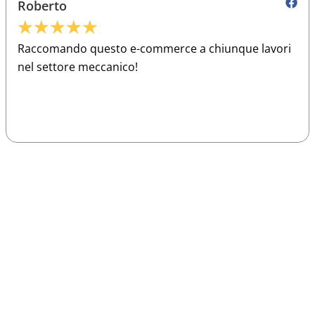
Roberto
★
★
★
★
★
Raccomando questo e-commerce a chiunque lavori
nel settore meccanico!
Sparco
Vesti Sparco: stile, sicurezza e comfort