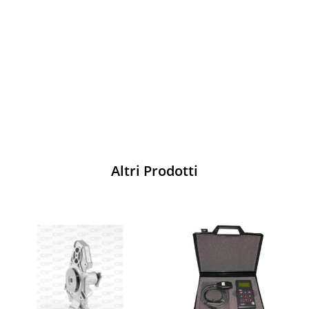
Vesti Sparco: stile, sicurezza e comfort
per ogni pilota. Scopri l'eccellenza sulla
pista
Acquista
Altri Prodotti