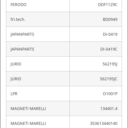
FERODO
DDF1129C
fri.tech.
BD0949
JAPANPARTS
DI-0419
JAPANPARTS
DI-0419C
JURID
562195J
JURID
562195JC
LPR
O1001P
MAGNETI MARELLI
134401.4
MAGNETI MARELLI
353613440140