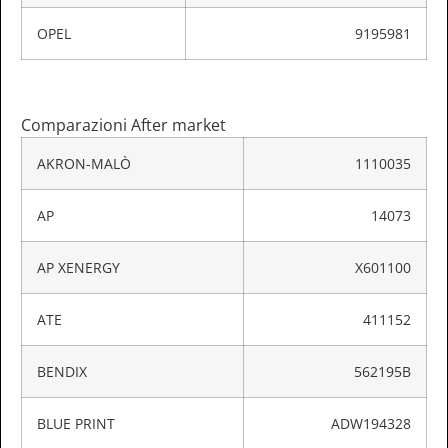
OPEL
9195981
Comparazioni After market
AKRON-MALÒ
1110035
AP
14073
AP XENERGY
X601100
ATE
411152
BENDIX
562195B
BLUE PRINT
ADW194328