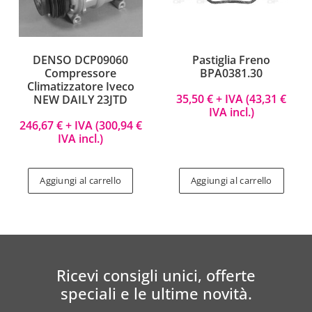
DENSO DCP09060
Pastiglia Freno
Compressore
BPA0381.30
Climatizzatore Iveco
35,50
€
+ IVA (
43,31
€
NEW DAILY 23JTD
IVA incl.)
246,67
€
+ IVA (
300,94
€
IVA incl.)
Aggiungi al carrello
Aggiungi al carrello
Ricevi consigli unici, offerte
speciali e le ultime novità.