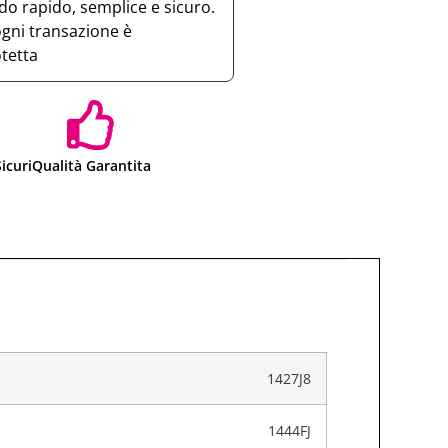
o rapido, semplice e sicuro.
ogni transazione è
otetta
icuri
Qualità Garantita
1427J8
1444FJ