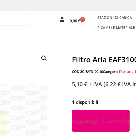
STAZIONI DI CARICA
0
0,00
€
RICAMBI E MATERIAL
Filtro Aria EAF310
COD
2G.EAF3100.10
Categorie
Filtri aria
,
5,10
€
+ IVA (
6,22
€
IVA in
1 disponibili
Aggiungi al carrello