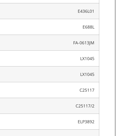
E436L01
E688L
FA-0613JM
LX1045
LX1045
C25117
C25117/2
ELP3892