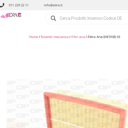
011 229 22 11
info@edra.it
Home
/
Ricambi meccanica
/
Filtri aria
/ Filtro Aria EAF3100.10