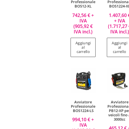
Professionale
Professiona
BOS12-XL
BOS1224-X
742,56
€
+
1.407,60
IVA
+ IVA
(
905,92
€
(
1.717,27
IVA incl.)
IVA incl.)
Aggiungi
Aggiungi
al
al
carrello
carrello
Avviatore
Avviatore
Professionale
Professiona
BOS1224-LS
PB12-XP pe
veicoli fino
994,10
€
+
3000cc
IVA
465,12
€