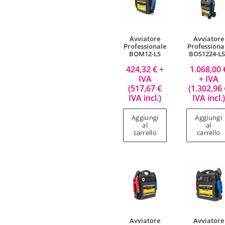
Avviatore
Avviatore
Professionale
Professiona
BOM12-LS
BOS1224-LS
424,32
€
+
1.068,00
IVA
+ IVA
(
517,67
€
(
1.302,96
IVA incl.)
IVA incl.)
Aggiungi
Aggiungi
al
al
carrello
carrello
Avviatore
Avviatore