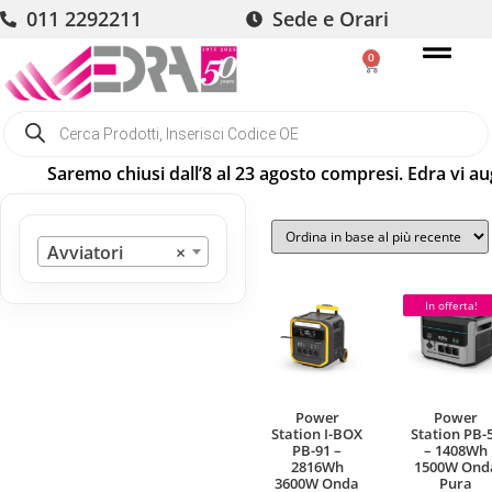
011 2292211
Sede e Orari
0
aremo chiusi dall’8 al 23 agosto compresi. Edra vi augura b
Avviatori
×
In offerta!
Power
Power
Station I-BOX
Station PB-
PB-91 –
– 1408Wh
2816Wh
1500W Ond
3600W Onda
Pura