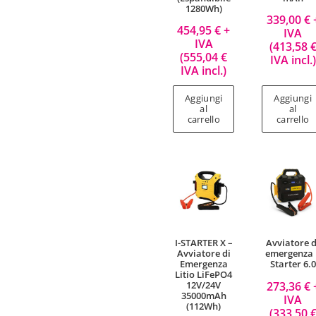
1280Wh)
339,00
€
454,95
€
+
IVA
IVA
(
413,58
(
555,04
€
IVA incl.)
IVA incl.)
Aggiungi
Aggiungi
al
al
carrello
carrello
I-STARTER X –
Avviatore d
Avviatore di
emergenza 
Emergenza
Starter 6.0
Litio LiFePO4
273,36
€
12V/24V
35000mAh
IVA
(112Wh)
(
333,50