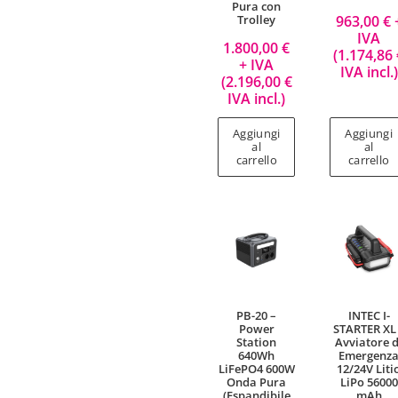
Pura con
963,00
€
Trolley
IVA
1.800,00
€
(
1.174,86
+ IVA
IVA incl.)
(
2.196,00
€
IVA incl.)
Aggiungi
Aggiungi
al
al
carrello
carrello
PB-20 –
INTEC I-
Power
STARTER XL
Station
Avviatore d
640Wh
Emergenz
LiFePO4 600W
12/24V Liti
Onda Pura
LiPo 56000
(Espandibile
mAh