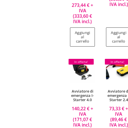
IVA incl.)
273,44
€
+
IVA
(
333,60
€
IVA incl.)
Aggiungi
Aggiungi
al
al
carrello
carrello
In offerta!
In offerta!
Avviatore di
Avviatore d
emergenza I-
emergenza 
Starter 4.0
Starter 2.4
140,22
€
+
73,33
€
IVA
IVA
(
171,07
€
(
89,46
€
IVA incl.)
IVA incl.)