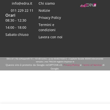
info@edra.it
Chi siamo
011 229 22 11
Notizie
Orari
Privacy Policy
08:30 - 12:30
Termini e
14:00 - 18:00
condizioni
Sabato chiuso
Lavora con noi
Edra srl | Via schiaparelli 16 | 10148 torino | p.iva 06482750012 | Capitale Sociale 30000 interamente
versato | rea 790234 registro imprese re
Questo sito è protetto da Google reCAPTCHA v3,
Privacy Policy
e
Terms of Service
di
Google.