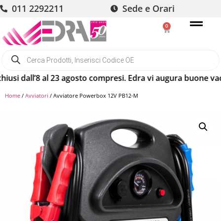
011 2292211
Sede e Orari
0
i dall’8 al 23 agosto compresi. Edra vi augura buone vacanz
Home
/
Avviatori
/ Avviatore Powerbox 12V PB12-M