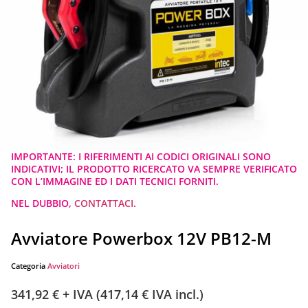
IMPORTANTE: I RIFERIMENTI AI CODICI ORIGINALI SONO
INDICATIVI; IL PRODOTTO RICERCATO VA SEMPRE VERIFICATO
CON L’IMMAGINE ED I DATI TECNICI FORNITI.
NEL DUBBIO,
CONTATTACI
.
Avviatore Powerbox 12V PB12-M
Categoria
Avviatori
341,92
€
+ IVA (
417,14
€
IVA incl.)