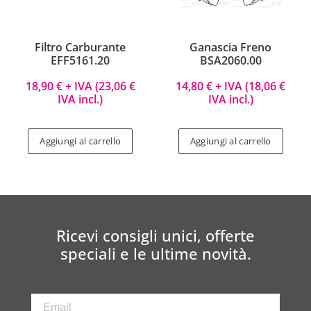
Filtro Carburante
Ganascia Freno
EFF5161.20
BSA2060.00
18,90
€
+ IVA (
23,06
€
14,80
€
+ IVA (
18,06
€
IVA incl.)
IVA incl.)
Aggiungi al carrello
Aggiungi al carrello
Ricevi consigli unici, offerte
speciali e le ultime novità.