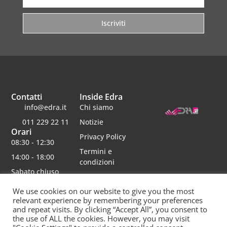
Iscriviti
Contatti
Inside Edra
info@edra.it
Chi siamo
011 229 22 11
Notizie
Orari
Privacy Policy
08:30 - 12:30
Termini e
14:00 - 18:00
condizioni
Sabato chiuso
Lavora con noi
We use cookies on our website to give you the most
relevant experience by remembering your preferences
and repeat visits. By clicking “Accept All”, you consent to
the use of ALL the cookies. However, you may visit
Edra srl | Via schiaparelli 16 | 10148 torino | p.iva 06482750012 | Capitale Sociale 30000 interamente