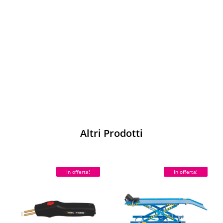
Vesti Sparco: stile, sicurezza e comfort
per ogni pilota. Scopri l'eccellenza sulla
pista
Acquista
Altri Prodotti
In offerta!
In offerta!