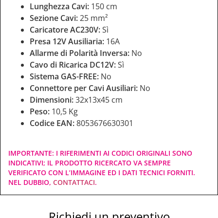
Lunghezza Cavi:
150 cm
Sezione Cavi:
25 mm²
Caricatore AC230V:
Sì
Presa 12V Ausiliaria:
16A
Allarme di Polarità Inversa:
No
Cavo di Ricarica DC12V:
Sì
Sistema GAS-FREE:
No
Connettore per Cavi Ausiliari:
No
Dimensioni:
32x13x45 cm
Peso:
10,5 Kg
Codice EAN:
8053676630301
IMPORTANTE: I RIFERIMENTI AI CODICI ORIGINALI SONO
INDICATIVI; IL PRODOTTO RICERCATO VA SEMPRE
VERIFICATO CON L’IMMAGINE ED I DATI TECNICI FORNITI.
NEL DUBBIO,
CONTATTACI
.
Richiedi un preventivo