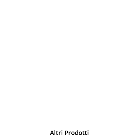
Sparco
Vesti Sparco: stile, sicurezza e comfort
per ogni pilota. Scopri l'eccellenza sulla
pista
Acquista
Altri Prodotti