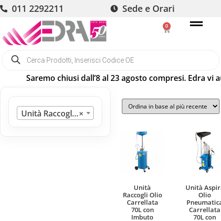
011 2292211
Sede e Orari
0
Saremo chiusi dall’8 al 23 agosto compresi. Edra vi a
Unità Raccogli Olio
×
Unità
Unità Aspi
Raccogli Olio
Olio
Carrellata
Pneumatic
70L con
Carrellata
Imbuto
70L con