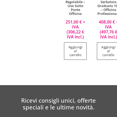
Regolabile –
Serbatoio
Uso Sotto
Graduato 1
Ponte
– Officina
Officina
Professiona
251,00
€
+
408,00
€
IVA
IVA
(
306,22
€
(
497,76
IVA incl.)
IVA incl.)
Aggiungi
Aggiungi
al
al
carrello
carrello
Ricevi consigli unici, offerte
speciali e le ultime novità.