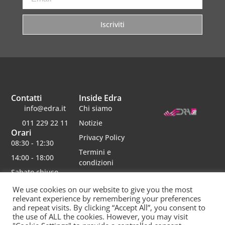
Iscriviti
Contatti
Inside Edra
info@edra.it
Chi siamo
011 229 22 11
Notizie
Orari
Privacy Policy
08:30 - 12:30
Termini e
14:00 - 18:00
condizioni
Sabato chiuso
Lavora con noi
We use cookies on our website to give you the most
relevant experience by remembering your preferences
and repeat visits. By clicking “Accept All”, you consent to
the use of ALL the cookies. However, you may visit
Edra srl | Via schiaparelli 16 | 10148 torino | p.iva 06482750012 | Capitale Sociale 30000 interamente