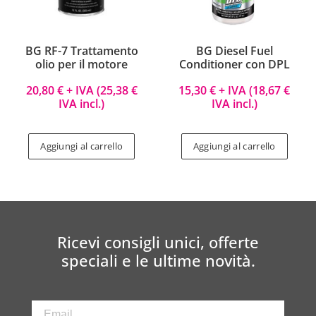
BG RF-7 Trattamento
BG Diesel Fuel
olio per il motore
Conditioner con DPL
20,80
€
+ IVA (
25,38
€
15,30
€
+ IVA (
18,67
€
IVA incl.)
IVA incl.)
Aggiungi al carrello
Aggiungi al carrello
Ricevi consigli unici, offerte
speciali e le ultime novità.