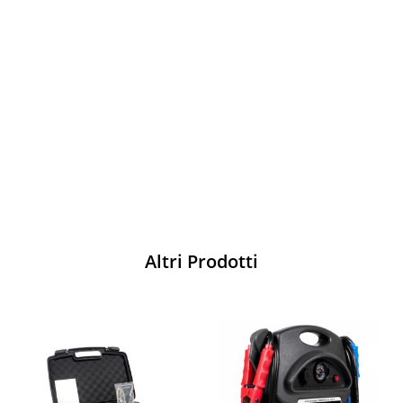
Vesti Sparco: stile, sicurezza e comfort
per ogni pilota. Scopri l'eccellenza sulla
pista
Acquista
Altri Prodotti