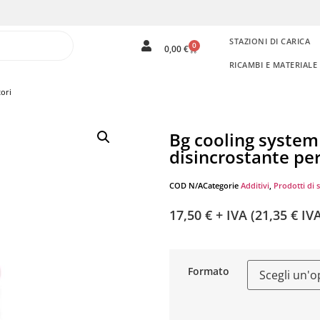
STAZIONI DI CARICA
0
0,00
€
RICAMBI E MATERIAL
tori
Bg cooling system 
disincrostante per
COD
N/A
Categorie
Additivi
,
Prodotti di s
17,50
€
+ IVA (
21,35
€
IVA
Formato