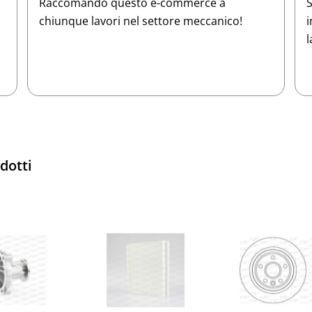
Servizio eccellente e assistenza clienti
O
impeccabile. Tutto ciò di cui ho bisogno per
a
la mia officina lo trovo qui. 5 stelle meritate!
e
p
odotti