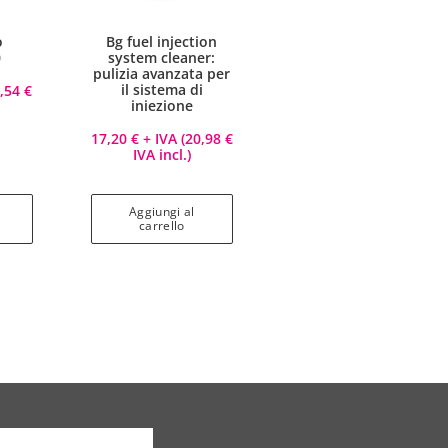
o
Bg fuel injection
0
system cleaner:
pulizia avanzata per
il sistema di
9,54
€
iniezione
17,20
€
+ IVA (
20,98
€
IVA incl.)
Aggiungi al
carrello