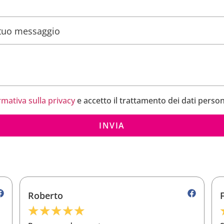
l tuo messaggio
rmativa sulla privacy
e accetto il trattamento dei dati person
INVIA
Franco
★
★
★
★
★