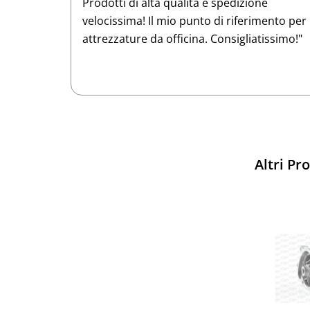
e
Raccomando questo e-commerce a
ento per
chiunque lavori nel settore meccanico!
issimo!"
Altri Pr
Sparco