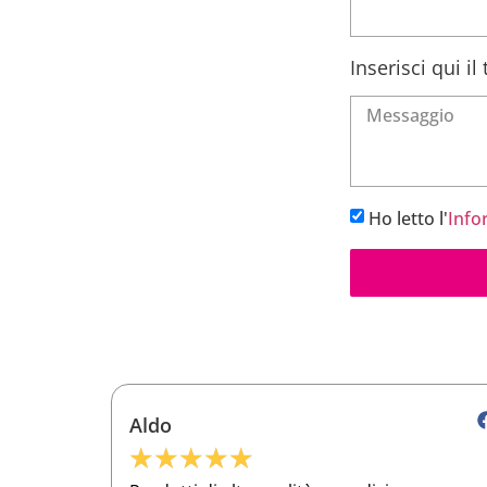
Inserisci qui i
Ho letto l'
Info
Roberto
★
★
★
★
★