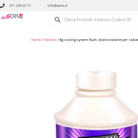
011 229 22 11
info@edra.it
Home
/
Additivi
/ Bg cooling system flush: disincrostante per radia