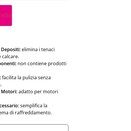
rello
 Depositi:
elimina i tenaci
e calcare.
ponenti:
non contiene prodotti
:
facilita la pulizia senza
.
 Motori:
adatto per motori
essario:
semplifica la
ema di raffreddamento.