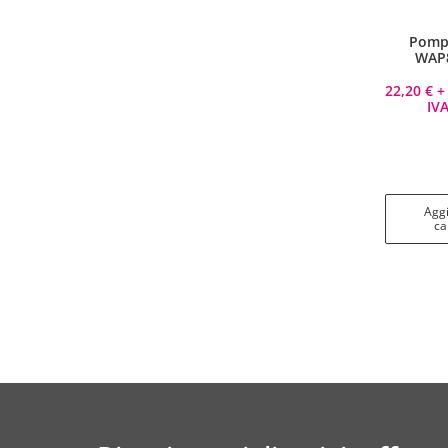
Vesti Sparco: stile, sicurezza
Pomp
e comfort per ogni pilota.
WAP8
Scopri l'eccellenza sulla pista
22,20
€
+ 
IVA
Acquista
Aggi
ca