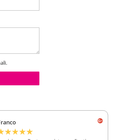
ali.
Enrico
Frances
★
★
★
★
★
★
★
★