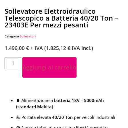
Sollevatore Elettroidraulico
Telescopico a Batteria 40/20 Ton –
23403E Per mezzi pesanti
Categoria
Sollevatori
1.496,00
€
+ IVA (
1.825,12
€
IVA incl.)
Aggiungi al carrello
🔋 Alimentazione a
batteria 18V – 5000mAh
(standard Makita)
💪 Portata elevata
40/20 Ton
per veicoli industriali
🚫 Nessun tubo aria: massima libertà operativa