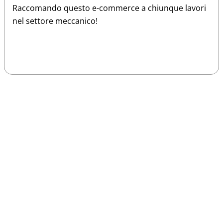
Raccomando questo e-commerce a chiunque lavori
nel settore meccanico!
Sparco
Vesti Sparco: stile, sicurezza e comfort
per ogni pilota. Scopri l'eccellenza sulla
pista