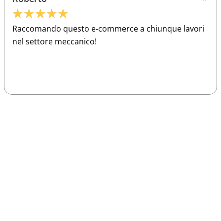
★
★
★
★
★
Raccomando questo e-commerce a chiunque lavori
nel settore meccanico!
Sparco
Vesti Sparco: stile, sicurezza e comfort
per ogni pilota. Scopri l'eccellenza sulla