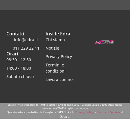
Contatti
Inside Edra
info@edra.it
Chi siamo
011 229 22 11
Notizie
Orari
Privacy Policy
08:30 - 12:30
Termini e
14:00 - 18:00
condizioni
Sabato chiuso
Lavora con noi
Edra srl | Via schiaparelli 16 | 10148 torino | p.iva 06482750012 | Capitale Sociale 30000 interamente
versato | rea 790234 registro imprese re
Questo sito è protetto da Google reCAPTCHA v3,
Privacy Policy
e
Terms of Service
di
Google.