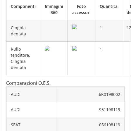
Componenti
Immagini
Foto
Quantità
360
accessori
de
Cinghia
1
1
dentata
Rullo
1
tenditore,
Cinghia
dentata
Comparazioni O.E.S.
AUDI
6K0198002
AUDI
951198119
SEAT
056198119