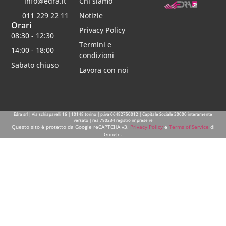
info@edra.it
Chi siamo
011 229 22 11
Notizie
Orari
Privacy Policy
08:30 - 12:30
Termini e
14:00 - 18:00
condizioni
Sabato chiuso
Lavora con noi
Edra srl | Via schiaparelli 16 | 10148 torino | p.iva 06482750012 | Capitale Sociale 30000 interamente
versato | rea 790234 registro imprese re
Questo sito è protetto da Google reCAPTCHA v3,
Privacy Policy
e
Terms of Service
di
Google.