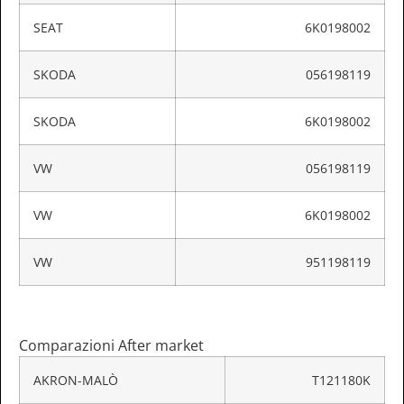
SEAT
6K0198002
SKODA
056198119
SKODA
6K0198002
VW
056198119
VW
6K0198002
VW
951198119
Comparazioni After market
AKRON-MALÒ
T121180K