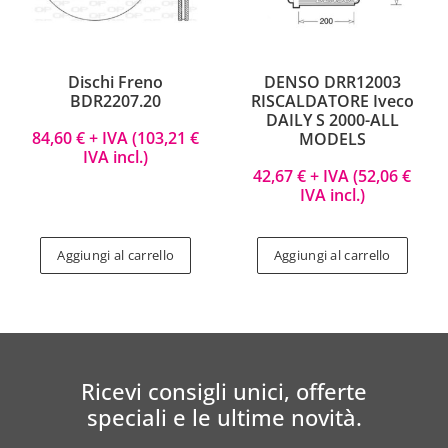
Dischi Freno
DENSO DRR12003
BDR2207.20
RISCALDATORE Iveco
DAILY S 2000-ALL
84,60
€
+ IVA (
103,21
€
MODELS
IVA incl.)
42,67
€
+ IVA (
52,06
€
IVA incl.)
Aggiungi al carrello
Aggiungi al carrello
Ricevi consigli unici, offerte
speciali e le ultime novità.