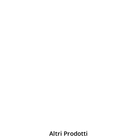
Sparco
Vesti Sparco: stile, sicurezza e comfort
per ogni pilota. Scopri l'eccellenza sulla
pista
Acquista
Altri Prodotti