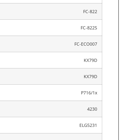
FC-822
FC-822S
FC-ECO007
KX79D
KX79D
P716/1x
4230
ELG5231