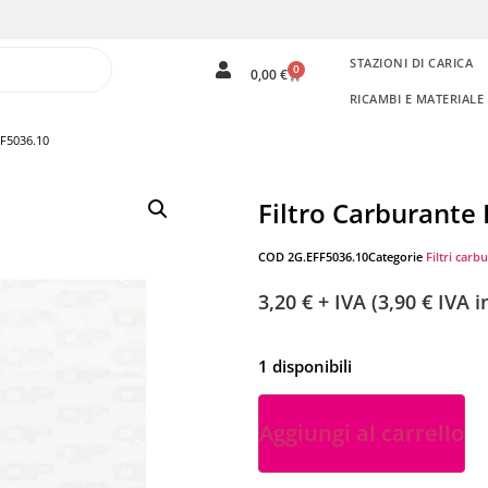
STAZIONI DI CARICA
0
0,00
€
RICAMBI E MATERIAL
FF5036.10
Filtro Carburante
COD
2G.EFF5036.10
Categorie
Filtri carb
3,20
€
+ IVA (
3,90
€
IVA in
1 disponibili
Aggiungi al carrello