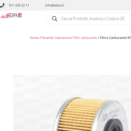
011 229 22 11
info@edra.it
Home
/
Ricambi meccanica
/
Filtri carburanti
/ Filtro Carburante E