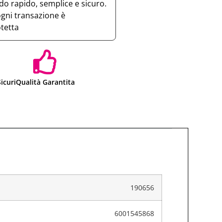
o rapido, semplice e sicuro.
ogni transazione è
otetta
icuri
Qualità Garantita
190656
6001545868