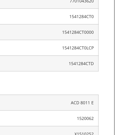
7701043620
1541284CT0
1541284CT0000
1541284CT0LCP
1541284CTD
ACD 8011 E
1520062
X1510252