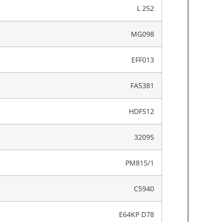
L 252
MG098
EFF013
FA5381
HDF512
32095
PM815/1
C5940
E64KP D78