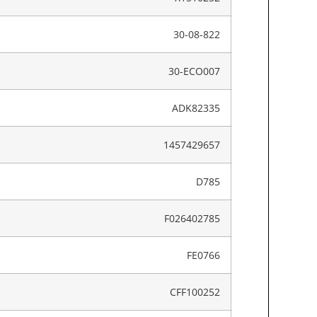
30-08-822
30-ECO007
ADK82335
1457429657
D785
F026402785
FE0766
CFF100252