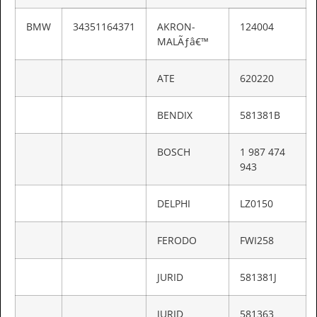
BMW
34351164371
AKRON-
124004
MALÃƒâ€™
ATE
620220
BENDIX
581381B
BOSCH
1 987 474
943
DELPHI
LZ0150
FERODO
FWI258
JURID
581381J
JURID
581363