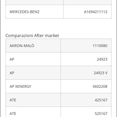
MERCEDES-BENZ
A1694211112
Comparazioni After market
AKRON-MALÒ
1110080
AP
24923
AP
24923 V
AP XENERGY
X602208
ATE
425167
ATE
525167