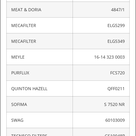
MEAT & DORIA
4847/1
MECAFILTER
ELG5299
MECAFILTER
ELG5349
MEYLE
16-14 323 0003
PURFLUX
FCS720
QUINTON HAZELL
QFF0211
SOFIMA
S 7520 NR
SWAG
60103009
TECNECO FILTERS
GS10048P