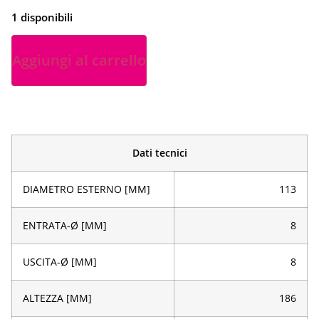
1 disponibili
Aggiungi al carrello
Dati tecnici
DIAMETRO ESTERNO [MM]
113
ENTRATA-Ø [MM]
8
USCITA-Ø [MM]
8
ALTEZZA [MM]
186