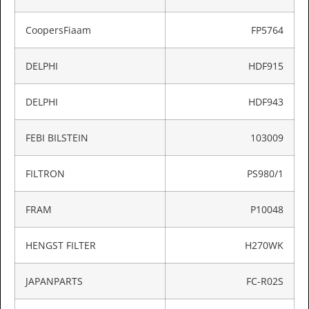
CoopersFiaam
FP5764
DELPHI
HDF915
DELPHI
HDF943
FEBI BILSTEIN
103009
FILTRON
PS980/1
FRAM
P10048
HENGST FILTER
H270WK
JAPANPARTS
FC-R02S