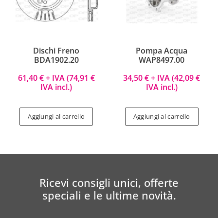
Dischi Freno
Pompa Acqua
BDA1902.20
WAP8497.00
61,40
€
+ IVA (
74,91
€
34,50
€
+ IVA (
42,09
€
IVA incl.)
IVA incl.)
Aggiungi al carrello
Aggiungi al carrello
Ricevi consigli unici, offerte
speciali e le ultime novità.