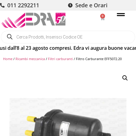
011 2292211
Sede e Orari
0
all’8 al 23 agosto compresi. Edra vi augura buone vacanze! G
Home
/
Ricambi meccanica
/
Filtri carburanti
/ Filtro Carburante EFF5072.20