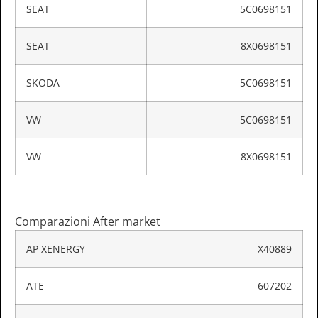
SEAT
5C0698151
SEAT
8X0698151
SKODA
5C0698151
VW
5C0698151
VW
8X0698151
Comparazioni After market
AP XENERGY
X40889
ATE
607202