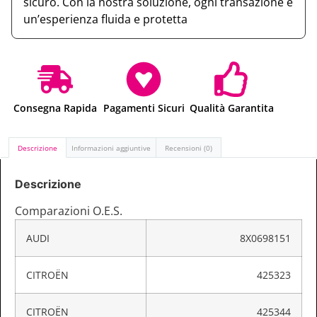
sicuro. Con la nostra soluzione, ogni transazione è
un’esperienza fluida e protetta
Consegna Rapida
Pagamenti Sicuri
Qualità Garantita
Descrizione
Informazioni aggiuntive
Recensioni (0)
Descrizione
Comparazioni O.E.S.
AUDI
8X0698151
CITROËN
425323
CITROËN
425344