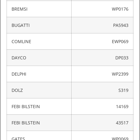
BREMSI
WP0176
BUGATTI
PA5943
COMLINE
EWP069
DAYCO
DP033
DELPHI
WP2399
DOLZ
S319
FEBI BILSTEIN
14169
FEBI BILSTEIN
43517
GATES
WP0069