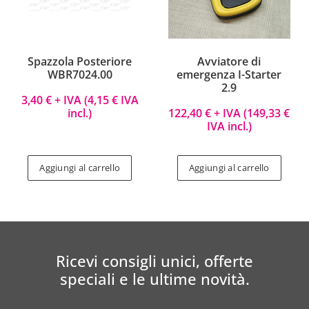
Spazzola Posteriore
Avviatore di
WBR7024.00
emergenza I-Starter
2.9
3,40
€
+ IVA (
4,15
€
IVA
incl.)
122,40
€
+ IVA (
149,33
€
IVA incl.)
Aggiungi al carrello
Aggiungi al carrello
Ricevi consigli unici, offerte
speciali e le ultime novità.