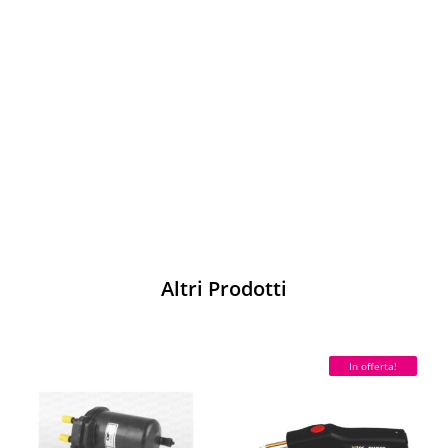
Vesti Sparco: stile, sicurezza e comfort
per ogni pilota. Scopri l'eccellenza sulla
pista
Acquista
Altri Prodotti
In offerta!