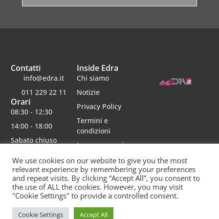
Contatti
Inside Edra
info@edra.it
Chi siamo
011 229 22 11
Notizie
Orari
Privacy Policy
08:30 - 12:30
Termini e
14:00 - 18:00
condizioni
Sabato chiuso
Lavora con noi
We use cookies on our website to give you the most
relevant experience by remembering your preferences
and repeat visits. By clicking “Accept All”, you consent to
the use of ALL the cookies. However, you may visit
Edra srl | Via schiaparelli 16 | 10148 torino | p.iva 06482750012 | Capitale Sociale 30000 interamente
"Cookie Settings" to provide a controlled consent.
versato | rea 790234 registro imprese re
Questo sito è protetto da Google reCAPTCHA v3,
Privacy Policy
e
Terms of Service
di
Google.
Cookie Settings
Accept All