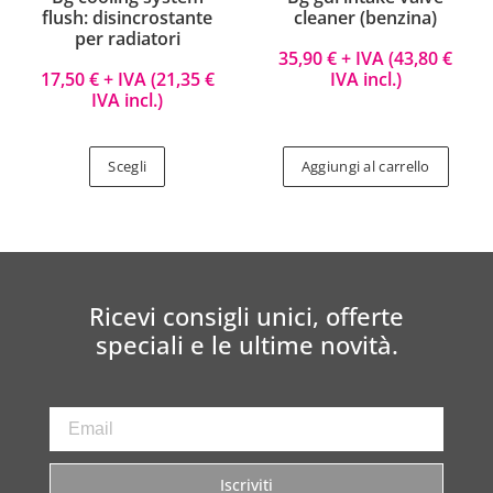
flush: disincrostante
cleaner (benzina)
per radiatori
35,90
€
+ IVA (
43,80
€
17,50
€
+ IVA (
21,35
€
IVA incl.)
IVA incl.)
Scegli
Aggiungi al carrello
Ricevi consigli unici, offerte
speciali e le ultime novità.
Iscriviti