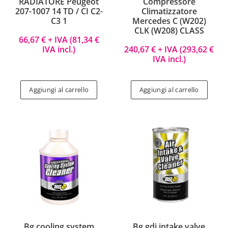
RADIATORE Peugeot
Compressore
207-1007 14 TD / CI C2-
Climatizzatore
C3 1
Mercedes C (W202)
CLK (W208) CLASS
66,67
€
+ IVA (
81,34
€
IVA incl.)
240,67
€
+ IVA (
293,62
€
IVA incl.)
Aggiungi al carrello
Aggiungi al carrello
Bg cooling system
Bg gdi intake valve