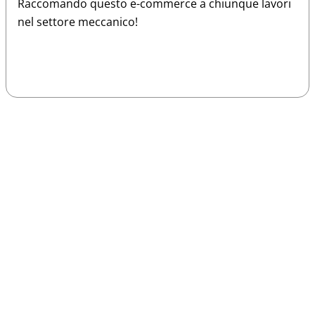
Raccomando questo e-commerce a chiunque lavori
nel settore meccanico!
Sparco
Vesti Sparco: stile, sicurezza e comfort
per ogni pilota. Scopri l'eccellenza sulla
pista