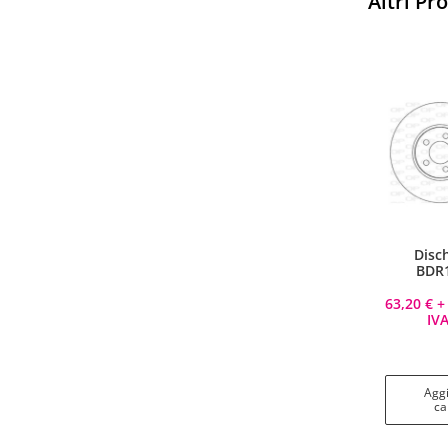
Altri Pr
Sparco
Vesti Sparco: stile, sicurezza
Disc
e comfort per ogni pilota.
BDR
Scopri l'eccellenza sulla pista
63,20
€
+ 
IVA
Acquista
Aggi
ca