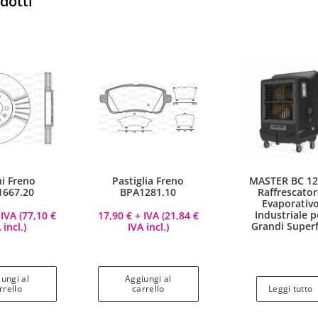
odotti
hi Freno
Pastiglia Freno
MASTER BC 12
1667.20
BPA1281.10
Raffrescato
Evaporativ
Industriale p
IVA (
77,10
€
17,90
€
+ IVA (
21,84
€
Grandi Superf
 incl.)
IVA incl.)
ungi al
Aggiungi al
rrello
carrello
Leggi tutto