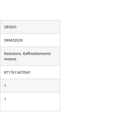
DENSO
DRM32029
Radiatore, Raffreddamento
motore
­8717613470541
1
1