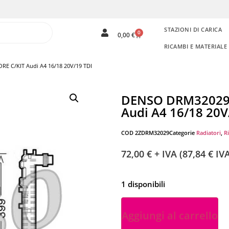
STAZIONI DI CARICA
0
0,00
€
RICAMBI E MATERIAL
E C/KIT Audi A4 16/18 20V/19 TDI
DENSO DRM32029 
Audi A4 16/18 20V
COD
2ZDRM32029
Categorie
Radiatori
,
R
72,00
€
+ IVA (
87,84
€
IVA
1 disponibili
Aggiungi al carrello