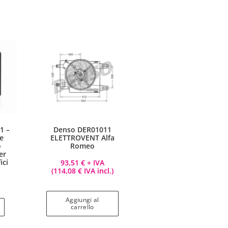
1 –
Denso DER01011
re
ELETTROVENT Alfa
o
Romeo
er
ici
93,51
€
+ IVA
(
114,08
€
IVA incl.)
Aggiungi al
carrello