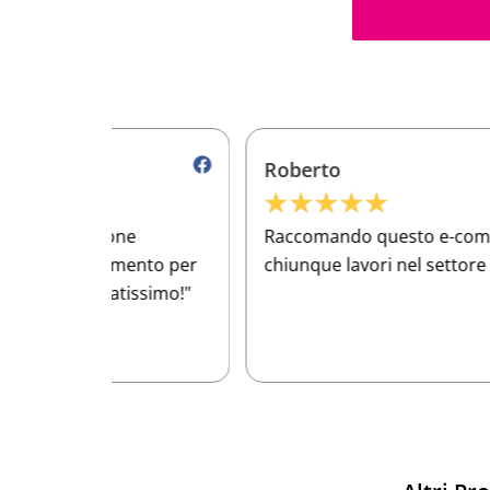
Roberto
★
★
★
★
★
e
Raccomando questo e-commerce a
ento per
chiunque lavori nel settore meccanico!
issimo!"