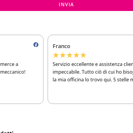
INVIA
Franco
★
★
★
★
★
Servizio eccellente e assistenza clienti
O
impeccabile. Tutto ciò di cui ho bisogno per
a
la mia officina lo trovo qui. 5 stelle meritate!
e
p