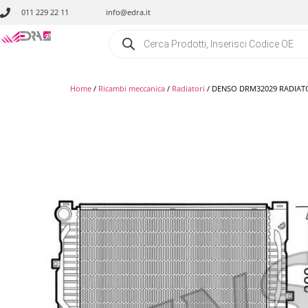
011 229 22 11
info@edra.it
Home
/
Ricambi meccanica
/
Radiatori
/ DENSO DRM32029 RADIATOR