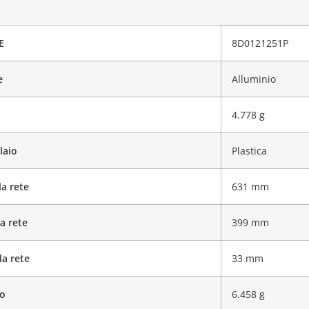
E
8D0121251P
e
Alluminio
4.778 g
laio
Plastica
a rete
631 mm
a rete
399 mm
la rete
33 mm
do
6.458 g