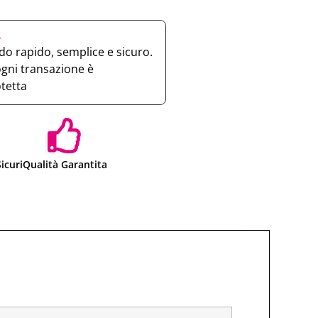
e
o rapido, semplice e sicuro.
ogni transazione è
otetta
icuri
Qualità Garantita