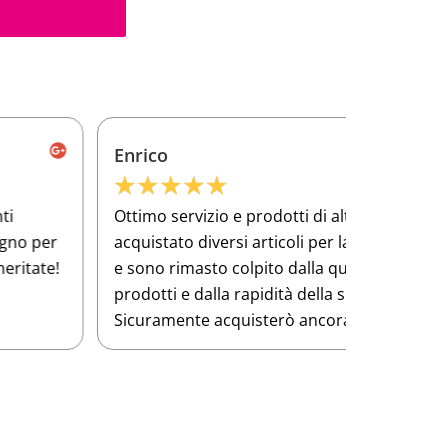
Enrico
Frances
★
★
★
★
★
★
★
★
ttimo servizio e prodotti di alta qualità Ho
Ho compra
cquistato diversi articoli per la mia officina
per lavor
 sono rimasto colpito dalla qualità dei
qualità si
rodotti e dalla rapidità della spedizione.
Sicuramente acquisterò ancora!