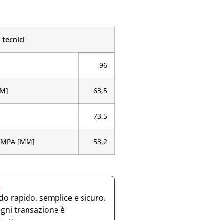
 tecnici
96
MM]
63,5
73,5
OMPA [MM]
53,2
e
o rapido, semplice e sicuro.
ogni transazione è