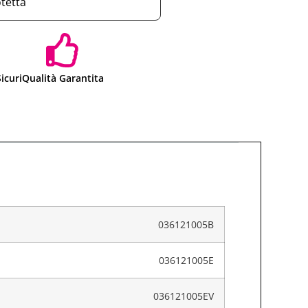
otetta
icuri
Qualità Garantita
036121005B
036121005E
036121005EV