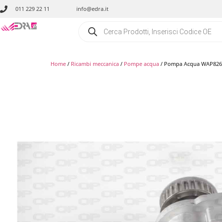
011 229 22 11
info@edra.it
Home
/
Ricambi meccanica
/
Pompe acqua
/ Pompa Acqua WAP826