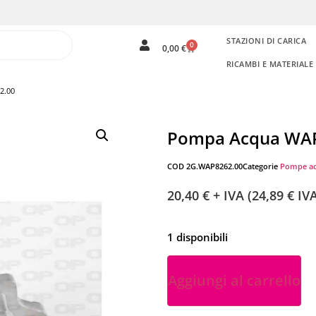
STAZIONI DI CARICA
0
0,00
€
RICAMBI E MATERIAL
2.00
Pompa Acqua WA
COD
2G.WAP8262.00
Categorie
Pompe a
20,40
€
+ IVA (
24,89
€
IVA
1 disponibili
Aggiungi al carrello