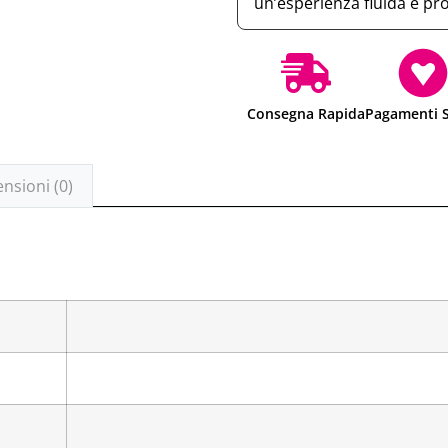
un’esperienza fluida e pr
Consegna Rapida
Pagamenti S
nsioni (0)