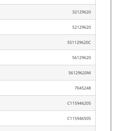
32129620
52129620
551129620C
56129620
56129620M
7045248
C115946205
C115946505