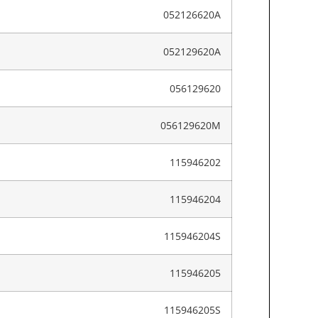
052126620A
052129620A
056129620
056129620M
115946202
115946204
115946204S
115946205
115946205S