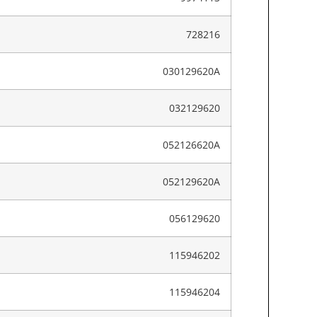
728216
030129620A
032129620
052126620A
052129620A
056129620
115946202
115946204