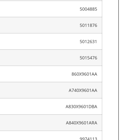
5004885
5011876
5012631
5015476
860X9601AA
A740X9601AA
A830X9601DBA
A840X9601ARA
9974113