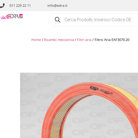
011 229 22 11
info@edra.it
Home
/
Ricambi meccanica
/
Filtri aria
/ Filtro Aria EAF3070.20