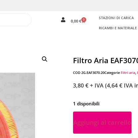
STAZIONI DI CARICA
0
0,00
€
RICAMBI E MATERIAL
Filtro Aria EAF307
COD
2G.EAF3070.20
Categorie
Filtri aria
,
3,80
€
+ IVA (
4,64
€
IVA in
1 disponibili
Aggiungi al carrello