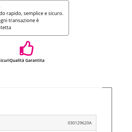
e
o rapido, semplice e sicuro.
ogni transazione è
otetta
icuri
Qualità Garantita
030129620A