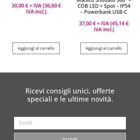
Manico Snodato 360° –
30,00
€
+ IVA (
36,60
€
COB LED + Spot – IP54
IVA incl.)
– Powerbank USB-C
37,00
€
+ IVA (
45,14
€
IVA incl.)
Aggiungi al carrello
Aggiungi al carrello
Ricevi consigli unici, offerte
speciali e le ultime novità.
Iscriviti