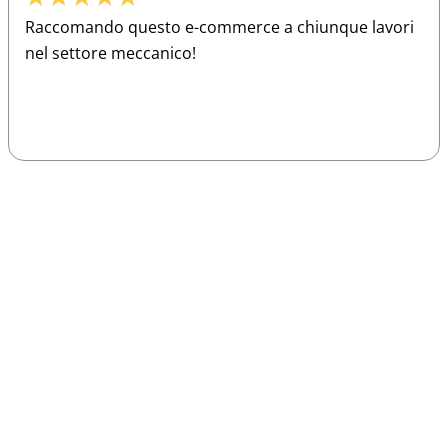
Raccomando questo e-commerce a chiunque lavori
nel settore meccanico!
Sparco
Vesti Sparco: stile, sicurezza e comfort
per ogni pilota. Scopri l'eccellenza sulla
pista