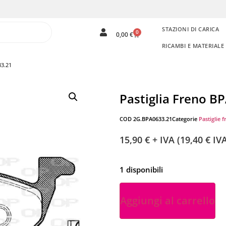
STAZIONI DI CARICA
0
0,00
€
RICAMBI E MATERIAL
33.21
Pastiglia Freno B
COD
2G.BPA0633.21
Categorie
Pastiglie f
15,90
€
+ IVA (
19,40
€
IVA
1 disponibili
Aggiungi al carrello