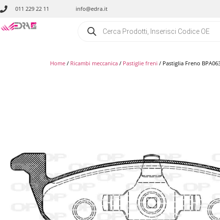
011 229 22 11
info@edra.it
Home
/
Ricambi meccanica
/
Pastiglie freni
/ Pastiglia Freno BPA06