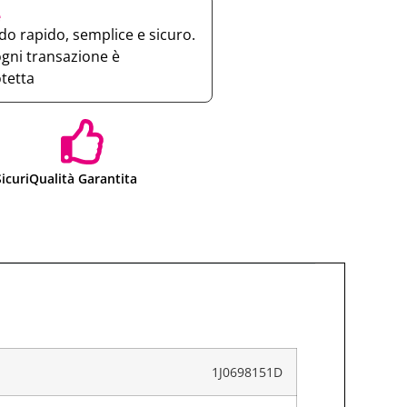
e
o rapido, semplice e sicuro.
ogni transazione è
otetta
icuri
Qualità Garantita
1J0698151D