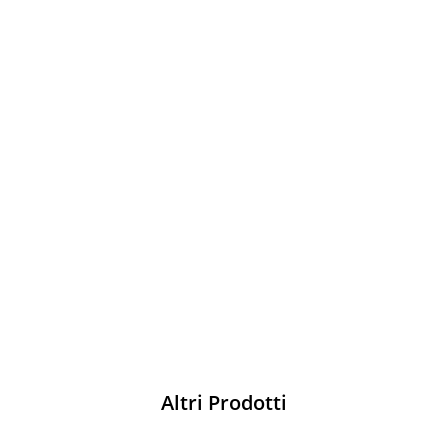
Sparco
Vesti Sparco: stile, sicurezza e comfort
per ogni pilota. Scopri l'eccellenza sulla
pista
Acquista
Altri Prodotti