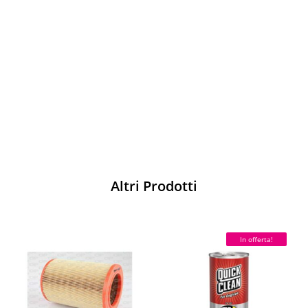
Vesti Sparco: stile, sicurezza e comfort
per ogni pilota. Scopri l'eccellenza sulla
pista
Acquista
Altri Prodotti
In offerta!