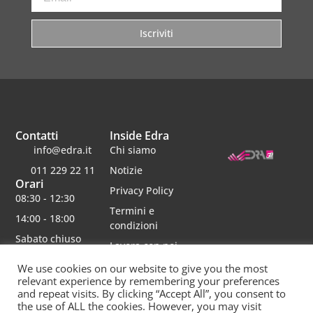
Iscriviti
Contatti
Inside Edra
info@edra.it
Chi siamo
011 229 22 11
Notizie
Orari
Privacy Policy
08:30 - 12:30
Termini e
14:00 - 18:00
condizioni
Sabato chiuso
Lavora con noi
We use cookies on our website to give you the most
relevant experience by remembering your preferences
and repeat visits. By clicking “Accept All”, you consent to
the use of ALL the cookies. However, you may visit
Edra srl | Via schiaparelli 16 | 10148 torino | p.iva 06482750012 | Capitale Sociale 30000 interamente