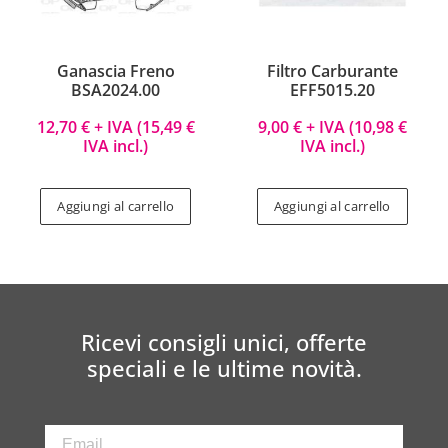
Ganascia Freno
Filtro Carburante
BSA2024.00
EFF5015.20
12,70
€
+ IVA (
15,49
€
9,00
€
+ IVA (
10,98
€
IVA incl.)
IVA incl.)
Aggiungi al carrello
Aggiungi al carrello
Ricevi consigli unici, offerte
speciali e le ultime novità.