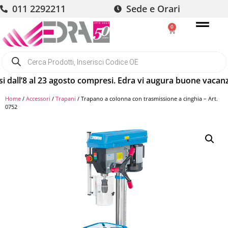
011 2292211
Sede e Orari
0
ll’8 al 23 agosto compresi. Edra vi augura buone vacanze! G
Home
/
Accessori
/
Trapani
/ Trapano a colonna con trasmissione a cinghia – Art.
0752