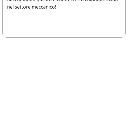
nel settore meccanico!
Sparco
Vesti Sparco: stile, sicurezza e comfort
per ogni pilota. Scopri l'eccellenza sulla
pista