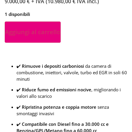
9.000,00
€
+ IVA (
10.980,00
€
IVA incl.)
1 disponibili
Aggiungi al carrello
✔️
Rimuove i depositi carboniosi
da camera di
combustione, iniettori, valvole, turbo ed EGR in soli 60
minuti
✔️
Riduce fumo ed emissioni nocive
, migliorando i
valori allo scarico
✔️
Ripristina potenza e coppia motore
senza
smontaggi invasivi
✔️
Compatibile con Diesel fino a 30.000 cc e
Benzina/GPL/Metano fino a 60.000 cc