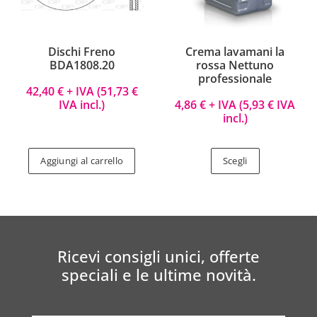
Dischi Freno
Crema lavamani la
BDA1808.20
rossa Nettuno
professionale
42,40
€
+ IVA (
51,73
€
IVA incl.)
4,86
€
+ IVA (
5,93
€
IVA
incl.)
Aggiungi al carrello
Scegli
Ricevi consigli unici, offerte
speciali e le ultime novità.