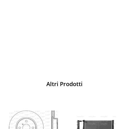
Vesti Sparco: stile, sicurezza e comfort
per ogni pilota. Scopri l'eccellenza sulla
pista
Acquista
Altri Prodotti