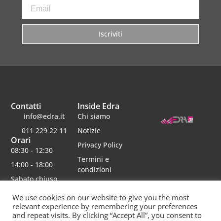
Iscriviti
Contatti
Inside Edra
info@edra.it
Chi siamo
011 229 22 11
Notizie
Orari
Privacy Policy
08:30 - 12:30
Termini e
14:00 - 18:00
condizioni
Sabato chiuso
Lavora con noi
We use cookies on our website to give you the most
relevant experience by remembering your preferences
and repeat visits. By clicking “Accept All”, you consent to