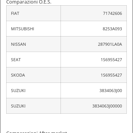
Comparazioni O.E.S.
FIAT
71742606
MITSUBISHI
8253A093
NISSAN
287901LA0A
SEAT
1S6955427
SKODA
1S6955427
SUZUKI
3834063J00
SUZUKI
3834063J00000