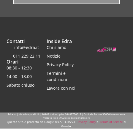
Contatti
Inside Edra
info@edra.it
Chi siamo
011 229 22 11
Notizie
Orari
Privacy Policy
08:30 - 12:30
Termini e
14:00 - 18:00
condizioni
Sabato chiuso
Lavora con noi
Edra srl | Via schiaparelli 16 | 10148 torino | p.iva 06482750012 | Capitale Sociale 30000 interamente
versato | rea 790234 registro imprese re
Questo sito è protetto da Google reCAPTCHA v3,
Privacy Policy
e
Terms of Service
di
Google.