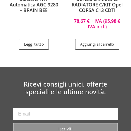
Automatica AGC-9280
RADIATORE C/KIT Opel
– BRAIN BEE
CORSA C13 CDTI
78,67
€
+ IVA (
95,98
€
IVA incl.)
Leggi tutto
Aggiungi al carrello
Ricevi consigli unici, offerte
speciali e le ultime novità.
Iscriviti