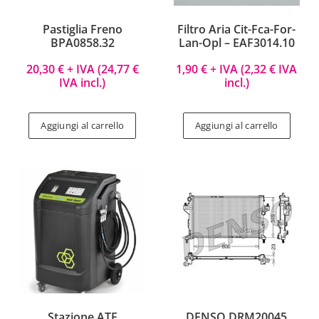
Pastiglia Freno
Filtro Aria Cit-Fca-For-
BPA0858.32
Lan-Opl – EAF3014.10
20,30
€
+ IVA (
24,77
€
1,90
€
+ IVA (
2,32
€
IVA
IVA incl.)
incl.)
Aggiungi al carrello
Aggiungi al carrello
Stazione ATF
DENSO DRM20045