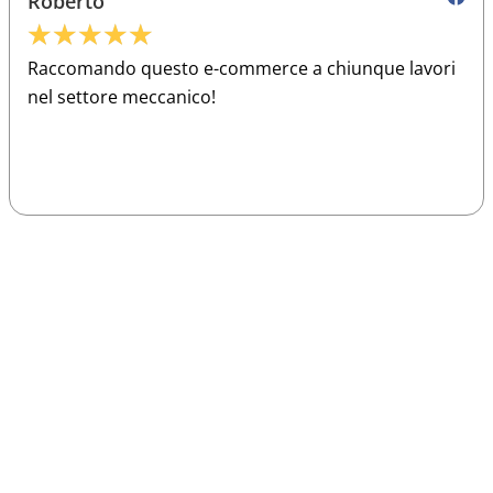
Roberto
★
★
★
★
★
Raccomando questo e-commerce a chiunque lavori
nel settore meccanico!
Sparco
Vesti Sparco: stile, sicurezza e comfort
per ogni pilota. Scopri l'eccellenza sulla