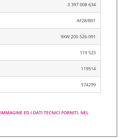
3 397 008 634
AF28/B01
9XW 200 526-091
119 523
119514
574299
IMMAGINE ED I DATI TECNICI FORNITI. NEL