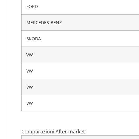
FORD
MERCEDES-BENZ
SKODA
VW
VW
VW
VW
Comparazioni After market