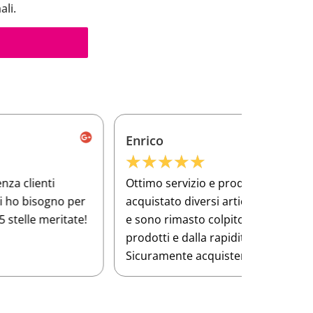
ali.
Enrico
Frances
★
★
★
★
★
★
★
★
ttimo servizio e prodotti di alta qualità Ho
Ho compra
cquistato diversi articoli per la mia officina
per lavor
 sono rimasto colpito dalla qualità dei
qualità si
rodotti e dalla rapidità della spedizione.
Sicuramente acquisterò ancora!