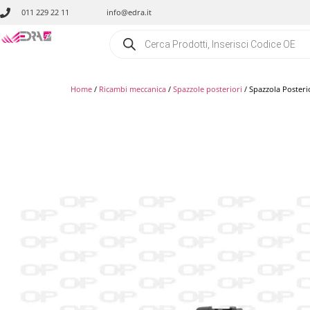
011 229 22 11
info@edra.it
Home
/
Ricambi meccanica
/
Spazzole posteriori
/ Spazzola Poster