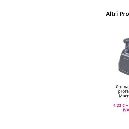
Altri Pr
Sparco
Vesti Sparco: stile, sicurezza
Crema
e comfort per ogni pilota.
profe
Scopri l'eccellenza sulla pista
Macr
4,23
€
+ 
Acquista
IVA