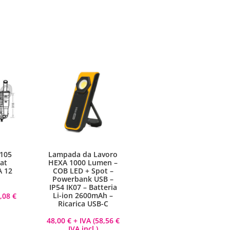
105
Lampada da Lavoro
at
HEXA 1000 Lumen –
A 12
COB LED + Spot –
Powerbank USB –
IP54 IK07 – Batteria
Li-ion 2600mAh –
8,08
€
Ricarica USB-C
48,00
€
+ IVA (
58,56
€
IVA incl.)