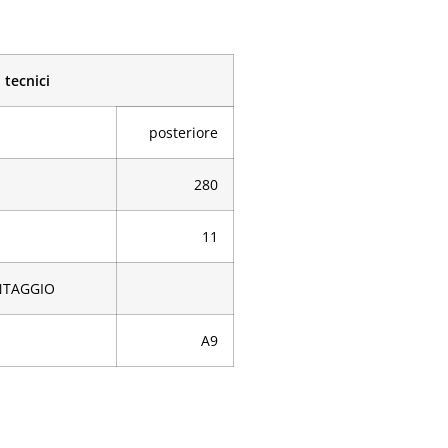
 tecnici
posteriore
280
11
NTAGGIO
A9