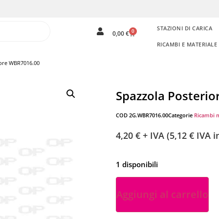
STAZIONI DI CARICA
0
0,00
€
RICAMBI E MATERIAL
iore WBR7016.00
Spazzola Posteri
COD
2G.WBR7016.00
Categorie
Ricambi 
4,20
€
+ IVA (
5,12
€
IVA in
1 disponibili
Aggiungi al carrello