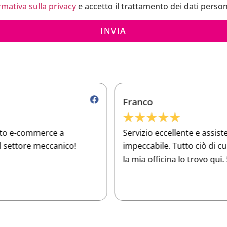
rmativa sulla privacy
e accetto il trattamento dei dati person
INVIA
Franco
★
★
★
★
★
Servizio eccellente e assistenza clienti
O
impeccabile. Tutto ciò di cui ho bisogno per
a
la mia officina lo trovo qui. 5 stelle meritate!
e
p