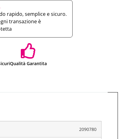
e
o rapido, semplice e sicuro.
ogni transazione è
otetta
icuri
Qualità Garantita
2090780