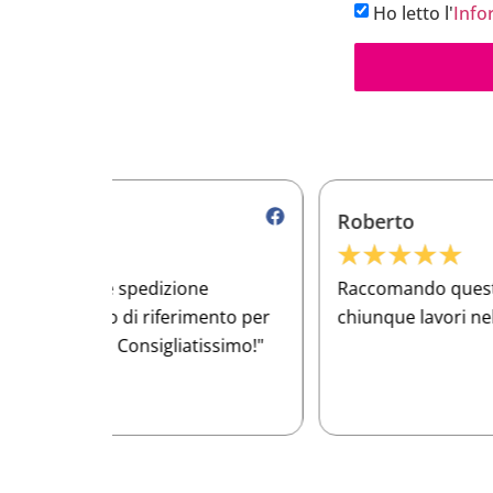
Ho letto l'
Info
Roberto
★
★
★
★
★
e
Raccomando questo e-commerce a
ento per
chiunque lavori nel settore meccanico!
issimo!"