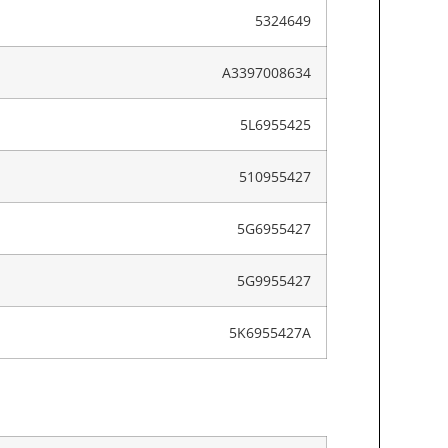
5324649
A3397008634
5L6955425
510955427
5G6955427
5G9955427
5K6955427A