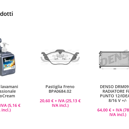
odotti
 lavamani
Pastiglia Freno
DENSO DRM09
ssionale
BPA0684.02
RADIATORE Fi
oCream
PUNTO 12/IDE
8/16 V +/-
20,60
€
+ IVA (
25,13
€
IVA (
5,16
€
IVA incl.)
 incl.)
64,00
€
+ IVA (
7
IVA incl.)