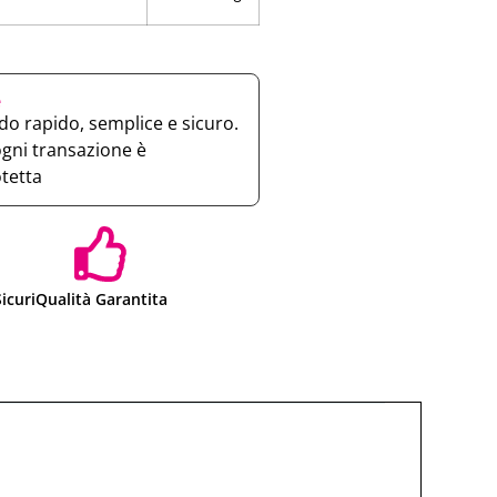
e
o rapido, semplice e sicuro.
ogni transazione è
otetta
icuri
Qualità Garantita