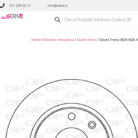
011 229 22 11
info@edra.it
Home
/
Ricambi meccanica
/
Dischi freno
/ Dischi Freno BDA1428.1