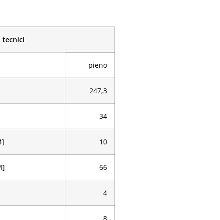
 tecnici
pieno
247,3
34
M]
10
M]
66
4
8