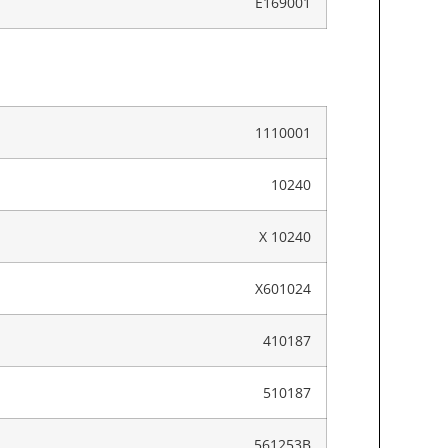
E169001
1110001
10240
X 10240
X601024
410187
510187
561253B