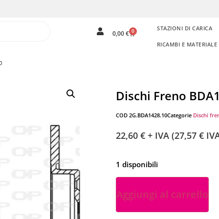
STAZIONI DI CARICA
0
0,00
€
RICAMBI E MATERIAL
0
Dischi Freno BDA
COD
2G.BDA1428.10
Categorie
Dischi fre
22,60
€
+ IVA (
27,57
€
IVA
1 disponibili
Aggiungi al carrello