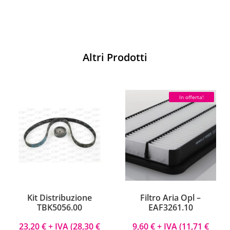
Altri Prodotti
In offerta!
Kit Distribuzione
Filtro Aria Opl –
TBK5056.00
EAF3261.10
23,20
€
+ IVA (
28,30
€
9,60
€
+ IVA (
11,71
€