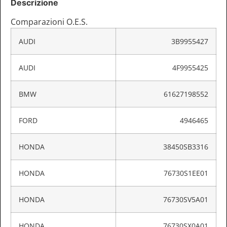
Descrizione
Comparazioni O.E.S.
AUDI
3B9955427
AUDI
4F9955425
BMW
61627198552
FORD
4946465
HONDA
38450SB3316
HONDA
76730S1EE01
HONDA
76730SV5A01
HONDA
76730SX0A01