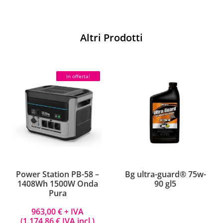
Altri Prodotti
In offerta!
Power Station PB-58 –
Bg ultra-guard® 75w-
1408Wh 1500W Onda
90 gl5
Pura
963,00
€
+ IVA
(
1.174,86
€
IVA incl.)