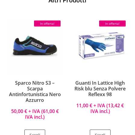
Altri Prodotti
In offerta!
In offerta!
Sparco Nitro S3 –
Guanti In Lattice High
Scarpa
Risk blu Senza Polvere
Antinfortunistica Nero
Reflexx 98
Azzurro
11,00
€
+ IVA (
13,42
€
50,00
€
+ IVA (
61,00
€
IVA incl.)
IVA incl.)
Scegli
Scegli