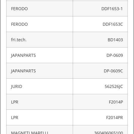
FERODO
DDF1653-1
FERODO
DDF1653C
fri.tech.
BD1403
JAPANPARTS
DP-0609
JAPANPARTS
DP-0609C
JURID
562526JC
LPR
F2014P
LPR
F2014PR
MAGNETI MARELLI
360406065100