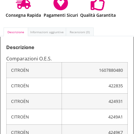
Consegna Rapida
Pagamenti Sicuri
Qualità Garantita
Descrizione
Informazioni aggiuntive
Recensioni (0)
Descrizione
Comparazioni O.E.S.
CITROËN
1607880480
CITROËN
422835
CITROËN
424931
CITROËN
4249A1
CITROËN
4249K7